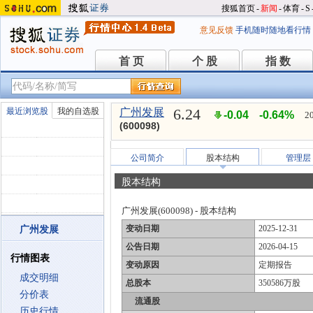
搜狐首页
-
新闻
-
体育
-
S
意见反馈
手机随时随地看行情
首 页
个 股
指 数
首 页
个 股
指 数
6.24
最近浏览股
我的自选股
广州发展
-0.04
-0.64%
2
(600098)
公司简介
股本结构
管理层
股本结构
广州发展(600098) - 股本结构
变动日期
2025-12-31
广州发展
公告日期
2026-04-15
行情图表
变动原因
定期报告
成交明细
总股本
350586万股
分价表
流通股
历史行情