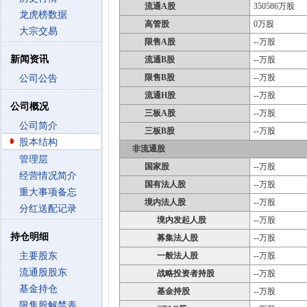
流通A股
350586万股
龙虎榜数据
高管股
0万股
大宗交易
限售A股
--万股
新闻资讯
流通B股
--万股
限售B股
--万股
公司公告
流通H股
--万股
公司概况
三板A股
--万股
公司简介
三板B股
--万股
股本结构
非流通股
管理层
国家股
--万股
经营情况简介
国有法人股
--万股
重大事项备忘
境内法人股
--万股
分红送配记录
境内发起人股
--万股
持仓明细
募集法人股
--万股
主要股东
一般法人股
--万股
流通股股东
战略投资者持股
--万股
基金持仓
基金持股
--万股
限售股解禁表