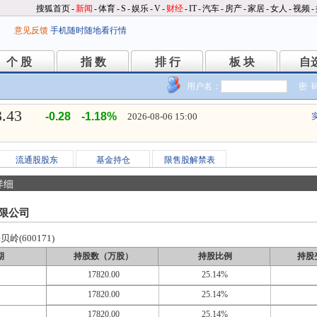
搜狐首页
-
新闻
-
体育
-
S
-
娱乐
-
V
-
财经
-
IT
-
汽车
-
房产
-
家居
-
女人
-
视频
-
意见反馈
手机随时随地看行情
个 股
指 数
排 行
板 块
自
个 股
指 数
排 行
板 块
自
用户名：
密 
3.43
-0.28
-1.18%
2026-08-06 15:00
流通股股东
基金持仓
限售股解禁表
详细
限公司
岭(600171)
期
持股数（万股）
持股比例
持股
17820.00
25.14%
17820.00
25.14%
17820.00
25.14%