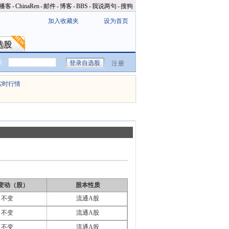
播客
-
ChinaRen
-
邮件
-
博客
-
BBS
-
我说两句
-
搜狗
加入收藏夹
设为首页
选股
选股
码：
注册
实时行情
变动（股）
股本性质
不变
流通A股
不变
流通A股
不变
流通A股