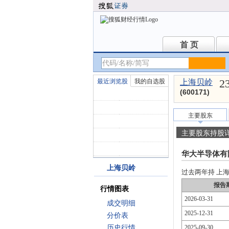
首 页
首 页
2
最近浏览股
我的自选股
上海贝岭
(600171)
主要股东
主要股东持股
华大半导体有
上海贝岭
过去两年持 上海贝
报告
行情图表
2026-03-31
成交明细
2025-12-31
分价表
历史行情
2025-09-30