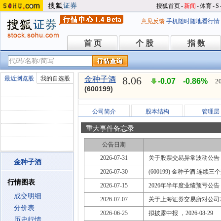
搜狐首页
-
新闻
-
体育
-
S
意见反馈
手机随时随地看行情
首 页
个 股
指 数
首 页
个 股
指 数
8.06
最近浏览股
我的自选股
金种子酒
-0.07
-0.86%
2
(600199)
公司简介
股本结构
管理层
重大事件备忘录
公告日期
2026-07-31
关于股票交易异常波动公告
金种子酒
2026-07-30
(600199) 金种子酒:连
行情图表
2026-07-15
2026年半年度业绩预亏公告
成交明细
2026-07-07
关于上海证券交易所对公司
分价表
2026-06-25
拟披露中报 ，2026-08-29
历史行情