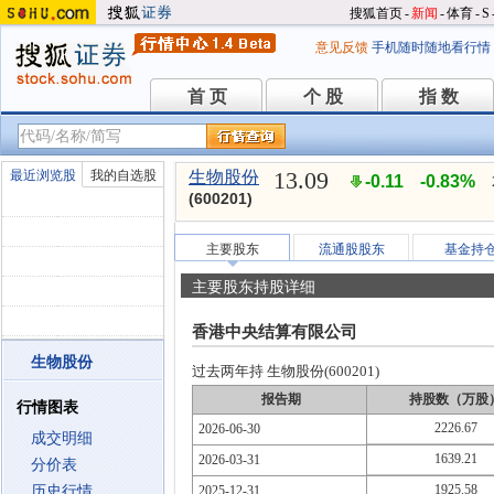
搜狐首页
-
新闻
-
体育
-
S
意见反馈
手机随时随地看行情
首 页
个 股
指 数
首 页
个 股
指 数
13.09
最近浏览股
我的自选股
生物股份
-0.11
-0.83%
(600201)
主要股东
流通股股东
基金持
主要股东持股详细
香港中央结算有限公司
生物股份
过去两年持 生物股份(600201)
报告期
持股数（万股
行情图表
2226.67
2026-06-30
成交明细
1639.21
2026-03-31
分价表
1925.58
历史行情
2025-12-31