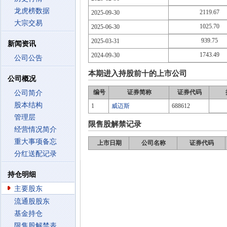
龙虎榜数据
2119.67
2025-09-30
大宗交易
1025.70
2025-06-30
939.75
2025-03-31
新闻资讯
1743.49
2024-09-30
公司公告
本期进入持股前十的上市公司
公司概况
编号
证券简称
证券代码
公司简介
股本结构
1
威迈斯
688612
管理层
限售股解禁记录
经营情况简介
重大事项备忘
上市日期
公司名称
证券代码
分红送配记录
持仓明细
主要股东
流通股股东
基金持仓
限售股解禁表