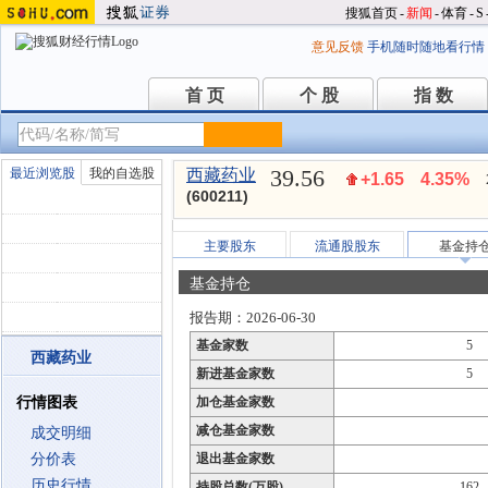
搜狐首页
-
新闻
-
体育
-
S
意见反馈
手机随时随地看行情
首 页
个 股
指 数
首 页
个 股
指 数
39.56
最近浏览股
我的自选股
西藏药业
+1.65
4.35%
(600211)
主要股东
流通股股东
基金持
基金持仓
报告期：2026-06-30
基金家数
5
西藏药业
新进基金家数
5
行情图表
加仓基金家数
减仓基金家数
成交明细
分价表
退出基金家数
历史行情
持股总数(万股)
162