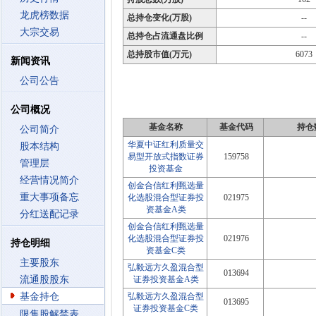
龙虎榜数据
总持仓变化(万股)
--
大宗交易
总持仓占流通盘比例
--
总持股市值(万元)
6073
新闻资讯
公司公告
公司概况
基金名称
基金代码
持仓
公司简介
华夏中证红利质量交
股本结构
易型开放式指数证券
159758
管理层
投资基金
经营情况简介
创金合信红利甄选量
重大事项备忘
化选股混合型证券投
021975
资基金A类
分红送配记录
创金合信红利甄选量
化选股混合型证券投
021976
持仓明细
资基金C类
主要股东
弘毅远方久盈混合型
013694
流通股股东
证券投资基金A类
基金持仓
弘毅远方久盈混合型
013695
证券投资基金C类
限售股解禁表