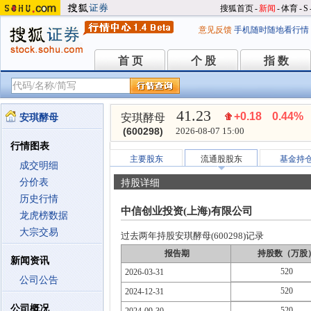
搜狐首页
-
新闻
-
体育
-
S
意见反馈
手机随时随地看行情
首 页
个 股
指 数
首 页
个 股
指 数
41.23
+0.18
0.44%
安琪酵母
安琪酵母
(600298)
2026-08-07 15:00
行情图表
主要股东
流通股股东
基金持
成交明细
分价表
持股详细
历史行情
中信创业投资(上海)有限公司
龙虎榜数据
大宗交易
过去两年持股安琪酵母(600298)记录
报告期
持股数（万股
新闻资讯
520
2026-03-31
公司公告
520
2024-12-31
公司概况
520