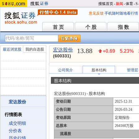
搜狐首页
-
新闻
-
体育
-
S
意见反馈
手机随时随地看行情
首 页
个 股
指 数
首 页
个 股
指 数
13.88
最近浏览股
我的自选股
宏达股份
+0.69
5.23%
(600331)
公司简介
股本结构
管理层
股本结构
宏达股份(600331) - 股本结构
变动日期
2025-12-31
宏达股份
公告日期
2026-03-24
行情图表
变动原因
定期报告
成交明细
总股本
264160万股
分价表
流通股
历史行情