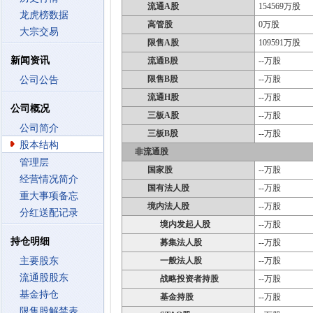
流通A股
154569万股
龙虎榜数据
高管股
0万股
大宗交易
限售A股
109591万股
新闻资讯
流通B股
--万股
限售B股
--万股
公司公告
流通H股
--万股
公司概况
三板A股
--万股
公司简介
三板B股
--万股
股本结构
非流通股
管理层
国家股
--万股
经营情况简介
国有法人股
--万股
重大事项备忘
境内法人股
--万股
分红送配记录
境内发起人股
--万股
持仓明细
募集法人股
--万股
主要股东
一般法人股
--万股
流通股股东
战略投资者持股
--万股
基金持仓
基金持股
--万股
限售股解禁表