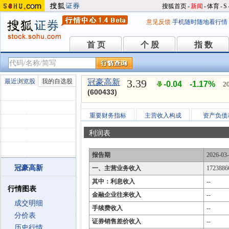
搜狐首页
-
新闻
-
体育
-
S
意见反馈
手机随时随地看行情
首 页
个 股
指 数
首 页
个 股
指 数
3.39
最近浏览股
我的自选股
冠豪高新
-0.04
-1.17%
2
(600433)
重要财务指标
主营收入构成
资产负债
利润表
报告期
2026-03
冠豪高新
一、主营业务收入
1723886
其中：利息收入
--
行情图表
金融企业往来收入
--
成交明细
手续费收入
--
分价表
证券销售差价收入
--
历史行情