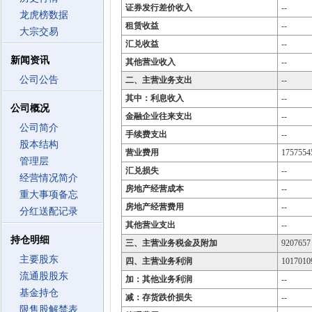
证券发行差价收入
--
龙虎榜数据
租赁收益
--
大宗交易
汇兑收益
--
新闻资讯
其他营业收入
--
公司公告
二、主营业务支出
--
其中：利息收入
--
公司概况
金融企业往来支出
--
公司简介
手续费支出
--
股本结构
营业费用
1757554
管理层
汇兑损失
--
经营情况简介
房地产经营成本
--
重大事项备忘
房地产经营费用
--
分红送配记录
其他营业支出
--
持仓明细
三、主营业务税金及附加
9207657
主要股东
四、主营业务利润
1017010
流通股股东
加：其他业务利润
--
基金持仓
减：存货跌价损失
--
限售股解禁表