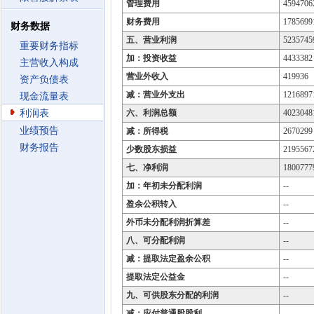
管理费用
4594706
财务费用
1785699
财务数据
五、营业利润
5235745
重要财务指标
加：投资收益
4433382
主营收入构成
营业外收入
419936
资产负债表
减：营业外支出
1216897
现金流量表
利润表
六、利润总额
4023048
业绩预告
减：所得税
2670299
财务报告
少数股东损益
2195567
七、净利润
1800777
加：年初未分配利润
--
盈余公积转入
--
外币未分配利润折算差
--
八、可分配利润
--
减：提取法定盈余公积
--
提取法定公益金
--
九、可供股东分配的利润
--
减：应付普通股股利
--