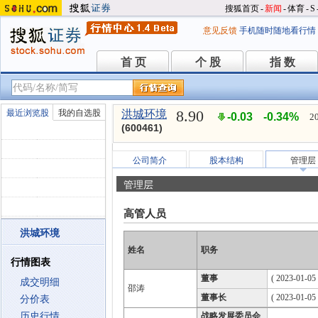
搜狐首页
-
新闻
-
体育
-
S
意见反馈
手机随时随地看行情
首 页
个 股
指 数
首 页
个 股
指 数
8.90
最近浏览股
我的自选股
洪城环境
-0.03
-0.34%
2
(600461)
公司简介
股本结构
管理层
管理层
高管人员
洪城环境
姓名
职务
行情图表
董事
( 2023-01-05
成交明细
邵涛
董事长
( 2023-01-05
分价表
历史行情
战略发展委员会