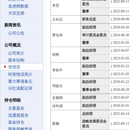
( 2025-09-11
委员
李昊
龙虎榜数据
董事
( 2025-09-11
大宗交易
财务总监
( 2018-08-09 
王剑玉
新闻资讯
副总经理
( 2018-04-26 
公司公告
曹名帅
审计委员会委员
( 2024-08-30
董事
( 2023-01-05
公司概况
副总经理
( 2023-04-07 
公司简介
程刚
董事
( 2023-01-05
股本结构
副总经理
( 2019-05-22 
管理层
李秋平
董事
( 2023-01-05
经营情况简介
重大事项备忘
副总经理
( 2019-05-22 
邓勋元
分红送配记录
董事会秘书
( 2018-06-29 
副总经理
( 2023-04-07 
史雅晴
持仓明细
副总经理
( 2019-02-01 
涂剑成
主要股东
总经理
( 2025-04-14 
流通股股东
战略发展委员会
基金持仓
蔡翘
( 2025-09-11
委员
限售股解禁表