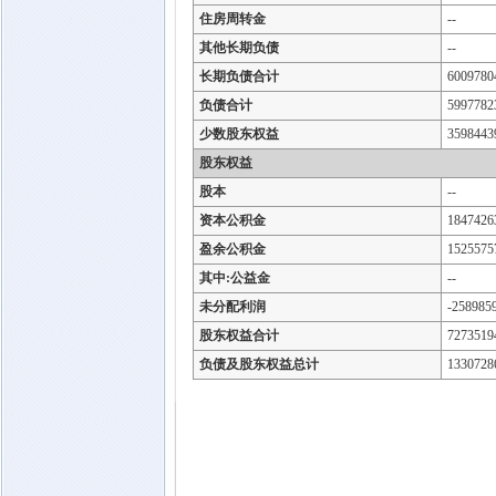
住房周转金
--
其他长期负债
--
长期负债合计
6009780
负债合计
5997782
少数股东权益
3598443
股东权益
股本
--
资本公积金
1847426
盈余公积金
1525575
其中:公益金
--
未分配利润
-258985
股东权益合计
7273519
负债及股东权益总计
1330728