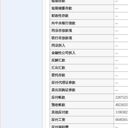
短期存款
--
短期储蓄存款
--
财政性存款
--
向中央银行借款
--
同业存放款项
--
联行存放款项
--
同业拆入
--
金融性公司拆入
--
应解汇款
--
汇出汇款
--
委托存款
--
应付代理证券款
--
卖出回购证券款
--
应付帐款
2287525
预收帐款
4922633
其他应付款
1190382
应付工资
6649261
应付福利费
--