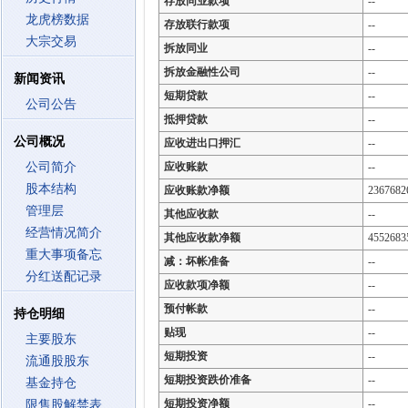
存放同业款项
--
龙虎榜数据
存放联行款项
--
大宗交易
拆放同业
--
拆放金融性公司
--
新闻资讯
短期贷款
--
公司公告
抵押贷款
--
公司概况
应收进出口押汇
--
公司简介
应收账款
--
股本结构
应收账款净额
2367682
管理层
其他应收款
--
经营情况简介
其他应收款净额
4552683
重大事项备忘
减：坏帐准备
--
分红送配记录
应收款项净额
--
预付帐款
--
持仓明细
贴现
--
主要股东
短期投资
--
流通股股东
短期投资跌价准备
--
基金持仓
短期投资净额
--
限售股解禁表