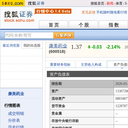
搜狐首页
-
新闻
-
体育
-
S
意见反馈
手机随时随地看行情
首 页
个 股
指 数
首 页
个 股
指 数
1.37
最近浏览股
我的自选股
康美药业
-0.03
-2.14%
2
(600518)
重要财务指标
主营收入构成
资产负债
资产负债表
报告期
2026-03
资产
1330728
康美药业
流动资产
6803467
行情图表
货币资金
1228787
成交明细
贵金属
--
分价表
存放中央银行存款
--
历史行情