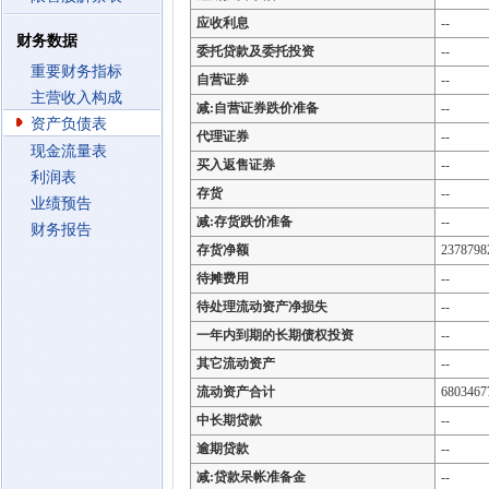
应收利息
--
财务数据
委托贷款及委托投资
--
重要财务指标
自营证券
--
主营收入构成
减:自营证券跌价准备
--
资产负债表
代理证券
--
现金流量表
买入返售证券
--
利润表
存货
--
业绩预告
减:存货跌价准备
--
财务报告
存货净额
2378798
待摊费用
--
待处理流动资产净损失
--
一年内到期的长期债权投资
--
其它流动资产
--
流动资产合计
6803467
中长期贷款
--
逾期贷款
--
减:贷款呆帐准备金
--