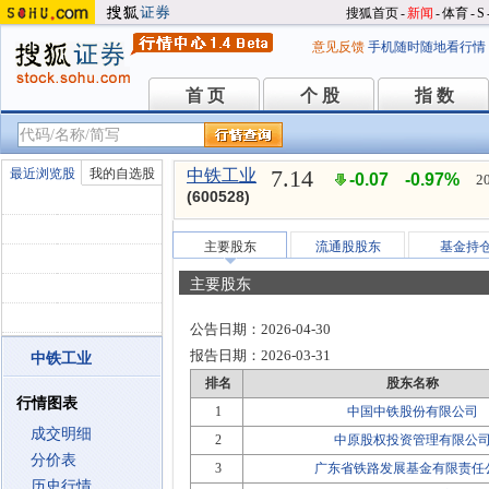
搜狐首页
-
新闻
-
体育
-
S
意见反馈
手机随时随地看行情
首 页
个 股
指 数
首 页
个 股
指 数
7.14
最近浏览股
我的自选股
中铁工业
-0.07
-0.97%
2
(600528)
主要股东
流通股股东
基金持
主要股东
公告日期：
2026-04-30
报告日期：
2026-03-31
中铁工业
排名
股东名称
行情图表
1
中国中铁股份有限公司
成交明细
2
中原股权投资管理有限公
分价表
3
广东省铁路发展基金有限责任
历史行情