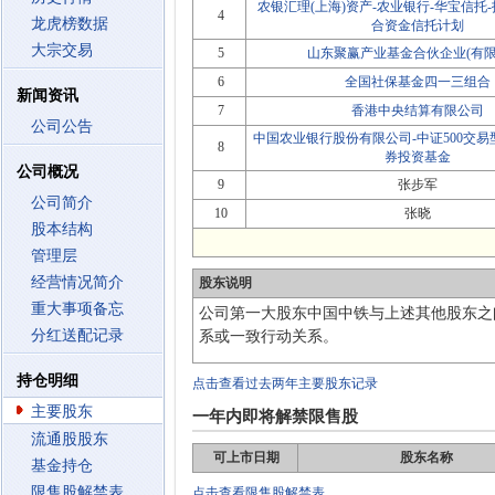
农银汇理(上海)资产-农业银行-华宝信托
4
龙虎榜数据
合资金信托计划
大宗交易
5
山东聚赢产业基金合伙企业(有限
6
全国社保基金四一三组合
新闻资讯
7
香港中央结算有限公司
公司公告
中国农业银行股份有限公司-中证500交
8
券投资基金
公司概况
9
张步军
公司简介
10
张晓
股本结构
管理层
经营情况简介
股东说明
重大事项备忘
公司第一大股东中国中铁与上述其他股东之
分红送配记录
系或一致行动关系。
持仓明细
点击查看过去两年主要股东记录
主要股东
一年内即将解禁限售股
流通股股东
可上市日期
股东名称
基金持仓
限售股解禁表
点击查看限售股解禁表