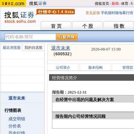
搜狐首页
-
新闻
-
体育
-
S
意见反馈
手机随时随地看行情
首 页
个 股
指 数
首 页
个 股
指 数
最近浏览股
我的自选股
退市未来
2026-08-07 15:00
（600532）
公司简介
股本结构
管理层
经营情况简介
报告期：2025-12-31
退市未来
在经营中出现的问题及解决方案
行情图表
报告期内公司经营情况回顾
成交明细
分价表
历史行情