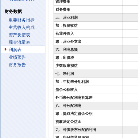
管理费用
--
财务费用
--
财务数据
五、营业利润
--
重要财务指标
加：投资收益
--
主营收入构成
营业外收入
--
资产负债表
减：营业外支出
--
现金流量表
利润表
六、利润总额
--
业绩预告
减：所得税
--
财务报告
少数股东损益
--
七、净利润
--
加：年初未分配利润
--
盈余公积转入
--
外币未分配利润折算差
--
八、可分配利润
--
减：提取法定盈余公积
--
提取法定公益金
--
九、可供股东分配的利润
--
减：应付普通股股利
--