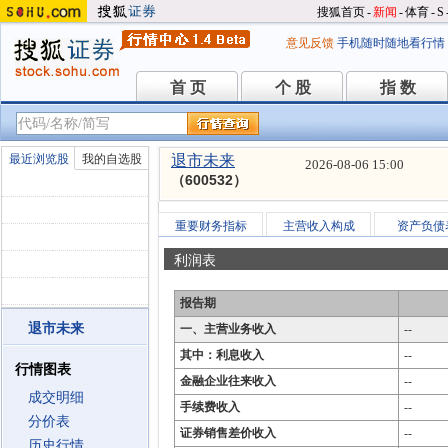
搜狐首页
-
新闻
-
体育
-
S
意见反馈
手机随时随地看行情
首 页
个 股
指 数
首 页
个 股
指 数
最近浏览股
我的自选股
退市未来
2026-08-06 15:00
（600532）
重要财务指标
主营收入构成
资产负债
利润表
报告期
退市未来
一、主营业务收入
--
其中：利息收入
--
行情图表
金融企业往来收入
--
成交明细
手续费收入
--
分价表
证券销售差价收入
--
历史行情