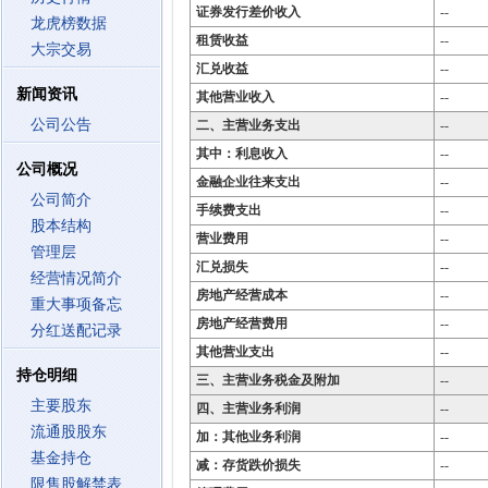
证券发行差价收入
--
龙虎榜数据
租赁收益
--
大宗交易
汇兑收益
--
新闻资讯
其他营业收入
--
公司公告
二、主营业务支出
--
其中：利息收入
--
公司概况
金融企业往来支出
--
公司简介
手续费支出
--
股本结构
营业费用
--
管理层
汇兑损失
--
经营情况简介
房地产经营成本
--
重大事项备忘
房地产经营费用
--
分红送配记录
其他营业支出
--
持仓明细
三、主营业务税金及附加
--
主要股东
四、主营业务利润
--
流通股股东
加：其他业务利润
--
基金持仓
减：存货跌价损失
--
限售股解禁表