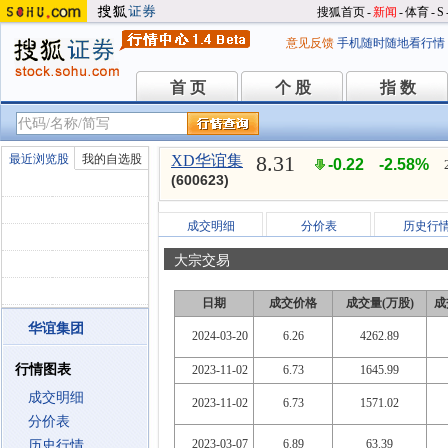
搜狐首页
-
新闻
-
体育
-
S
意见反馈
手机随时随地看行情
首 页
个 股
指 数
首 页
个 股
指 数
8.31
最近浏览股
我的自选股
XD华谊集
-0.22
-2.58%
(600623)
成交明细
分价表
历史行
大宗交易
日期
成交价格
成交量(万股)
成
华谊集团
2024-03-20
6.26
4262.89
行情图表
2023-11-02
6.73
1645.99
成交明细
2023-11-02
6.73
1571.02
分价表
2023-03-07
6.89
63.39
历史行情