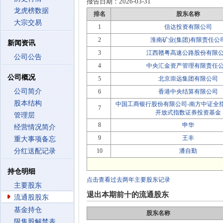
报告日期：
2026-03-31
龙虎榜数据
排名
股东名称
大宗交易
1
信达投资有限公司
2
淮南矿业(集团)有限责任公
新闻资讯
3
江西赣粤高速公路股份有限
公司公告
4
中央汇金资产管理有限责任
公司概况
5
北京崇远集团有限公司
公司简介
6
香港中央结算有限公司
股本结构
中国工商银行股份有限公司-南方中证全
7
开放式指数证券投资基金
管理层
8
申华
经营情况简介
9
王丰
重大事项备忘
分红送配记录
10
潘自勤
持仓明细
点击查看过去两年主要股东记录
主要股东
退出本期前十的流通股东
流通股股东
基金持仓
股东名称
限售股解禁表