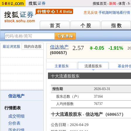
搜狐首页
-
新闻
-
体育
-
S
意见反馈
手机随时随地看行情
首 页
个 股
指 数
首 页
个 股
指 数
2.57
最近浏览股
我的自选股
信达地产
-0.05
-1.91%
2
(600657)
主要股东
流通股股东
基金持
十大流通股股东
报告期
2026-03-31
信达地产
股东总数（户）
37164
人均持股数
76737
行情图表
十大流通股股东 - 信达地产（600657）
成交明细
分价表
公告日期：
2026-04-29
历史行情