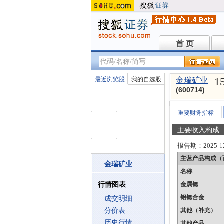
首 页
首 页
1
最近浏览股
我的自选股
金瑞矿业
(600714)
重要财务指标
主要收入构成
报告期：
2025-1
主营产品构成（
金瑞矿业
名称
行情图表
金属锶
铝锶合金
成交明细
分价表
其他（补充）
历史行情
其他产品