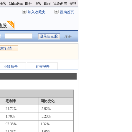
播客
-
ChinaRen
-
邮件
-
博客
-
BBS
-
我说两句
-
搜狗
加入收藏夹
设为首页
选股
选股
码：
注册
实时行情
业绩预告
财务报告
毛利率
同比变化
24.72%
-5.92%
1.70%
-5.23%
97.35%
1.32%
21.23%
-1.65%