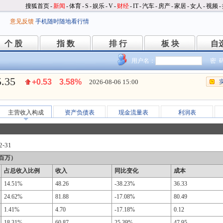
搜狐首页
-
新闻
-
体育
-
S
-
娱乐
-
V
-
财经
-
IT
-
汽车
-
房产
-
家居
-
女人
-
视频
-
意见反馈
手机随时随地看行情
个 股
指 数
排 行
板 块
自
个 股
指 数
排 行
板 块
自
用户名：
密 
5.35
+0.53
3.58%
2026-08-06 15:00
主营收入构成
资产负债表
现金流量表
利润表
2-31
百万）
占总收入比例
收入
同比变化
成本
14.51%
48.26
-38.23%
36.33
24.62%
81.88
-17.08%
80.49
1.41%
4.70
-17.18%
0.12
18.31%
60.87
25.39%
47.95