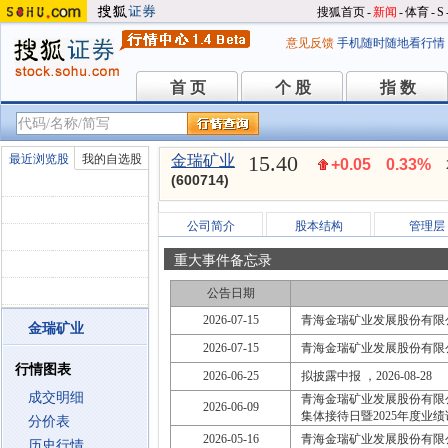
搜狐首页
-
新闻
-
体育
-
S
意见反馈
手机随时随地看行情
首 页
个 股
指 数
首 页
个 股
指 数
15.40
最近浏览股
我的自选股
金瑞矿业
+0.05
0.33%
(600714)
公司简介
股本结构
管理层
重大事件备忘录
公告日期
2026-07-15
青海金瑞矿业发展股份有限公
金瑞矿业
2026-07-15
青海金瑞矿业发展股份有限公
行情图表
2026-06-25
拟披露中报 ，2026-08-28
成交明细
青海金瑞矿业发展股份有限
2026-06-09
集体接待日暨2025年度业
分价表
2026-05-16
青海金瑞矿业发展股份有限公
历史行情