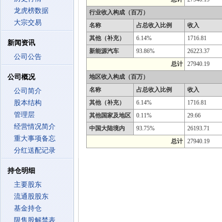
龙虎榜数据
行业收入构成（百万）
大宗交易
名称
占总收入比例
收入
其他（补充）
6.14%
1716.81
新闻资讯
新能源汽车
93.86%
26223.37
公司公告
总计
27940.19
公司概况
地区收入构成（百万）
名称
占总收入比例
收入
公司简介
股本结构
其他（补充）
6.14%
1716.81
管理层
其他国家及地区
0.11%
29.66
经营情况简介
中国大陆境内
93.75%
26193.71
重大事项备忘
总计
27940.19
分红送配记录
持仓明细
主要股东
流通股股东
基金持仓
限售股解禁表