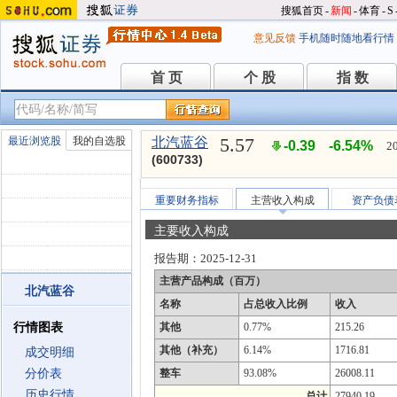
搜狐首页
-
新闻
-
体育
-
S
意见反馈
手机随时随地看行情
首 页
个 股
指 数
首 页
个 股
指 数
5.57
最近浏览股
我的自选股
北汽蓝谷
-0.39
-6.54%
2
(600733)
重要财务指标
主营收入构成
资产负债
主要收入构成
报告期：
2025-12-31
主营产品构成（百万）
北汽蓝谷
名称
占总收入比例
收入
行情图表
其他
0.77%
215.26
其他（补充）
6.14%
1716.81
成交明细
分价表
整车
93.08%
26008.11
历史行情
总计
27940.19