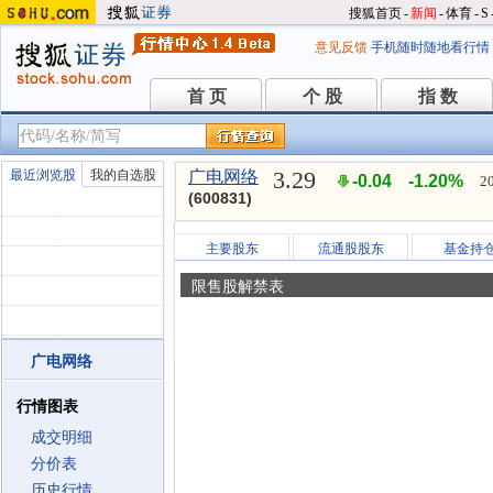
搜狐首页
-
新闻
-
体育
-
S
意见反馈
手机随时随地看行情
首 页
个 股
指 数
首 页
个 股
指 数
3.29
最近浏览股
我的自选股
广电网络
-0.04
-1.20%
2
(600831)
主要股东
流通股股东
基金持
限售股解禁表
广电网络
行情图表
成交明细
分价表
历史行情