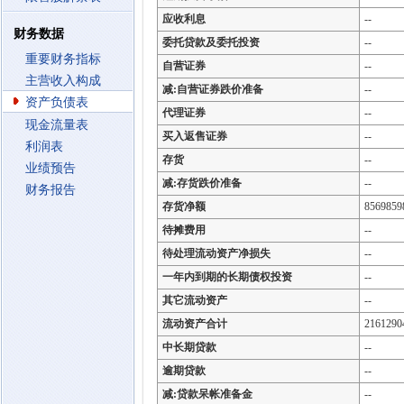
应收利息
--
财务数据
委托贷款及委托投资
--
重要财务指标
自营证券
--
主营收入构成
减:自营证券跌价准备
--
资产负债表
代理证券
--
现金流量表
买入返售证券
--
利润表
存货
--
业绩预告
减:存货跌价准备
--
财务报告
存货净额
8569859
待摊费用
--
待处理流动资产净损失
--
一年内到期的长期债权投资
--
其它流动资产
--
流动资产合计
2161290
中长期贷款
--
逾期贷款
--
减:贷款呆帐准备金
--