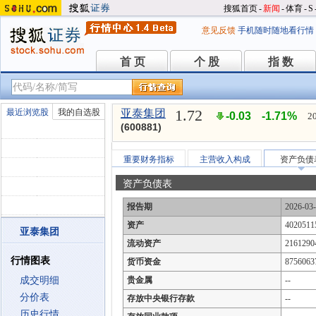
搜狐首页
-
新闻
-
体育
-
S
意见反馈
手机随时随地看行情
首 页
个 股
指 数
首 页
个 股
指 数
1.72
最近浏览股
我的自选股
亚泰集团
-0.03
-1.71%
2
(600881)
重要财务指标
主营收入构成
资产负债
资产负债表
报告期
2026-03
资产
4020511
亚泰集团
流动资产
2161290
行情图表
货币资金
8756063
成交明细
贵金属
--
分价表
存放中央银行存款
--
历史行情