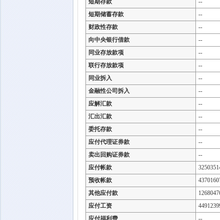
短期存款
--
短期储蓄存款
--
财政性存款
--
向中央银行借款
--
同业存放款项
--
联行存放款项
--
同业拆入
--
金融性公司拆入
--
应解汇款
--
汇出汇款
--
委托存款
--
应付代理证券款
--
卖出回购证券款
--
应付帐款
3250351
预收帐款
4370160
其他应付款
1268047
应付工资
4491239
应付福利费
--