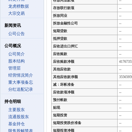
存放同业款项
--
龙虎榜数据
存放联行款项
--
大宗交易
拆放同业
--
拆放金融性公司
--
新闻资讯
短期贷款
--
公司公告
抵押贷款
--
公司概况
应收进出口押汇
--
公司简介
应收账款
--
股本结构
应收账款净额
4176735
管理层
其他应收款
--
经营情况简介
其他应收款净额
3556595
重大事项备忘
减：坏帐准备
--
分红送配记录
应收款项净额
--
预付帐款
--
持仓明细
贴现
--
主要股东
短期投资
--
流通股股东
短期投资跌价准备
--
基金持仓
短期投资净额
--
限售股解禁表