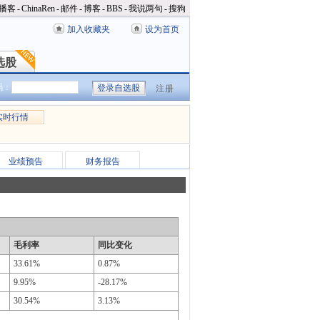
播客
-
ChinaRen
-
邮件
-
博客
-
BBS
-
我说两句
-
搜狗
加入收藏夹
设为首页
选股
选股
码：
注册
实时行情
业绩预告
财务报告
毛利率
同比变化
33.61%
0.87%
9.95%
-28.17%
30.54%
3.13%