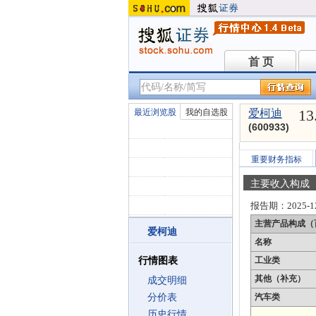
首 页
首 页
13
最近浏览股
我的自选股
爱柯迪
(600933)
重要财务指标
主要收入构成
报告期：
2025-1
主营产品构成（
爱柯迪
名称
行情图表
工业类
其他（补充）
成交明细
分价表
汽车类
历史行情