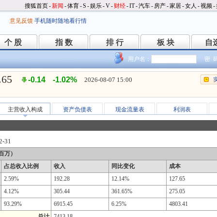
搜狐首页
-
新闻
-
体育
-
S
-
娱乐
-
V
-
财经
-
IT
-
汽车
-
房产
-
家居
-
女人
-
视频
-
意见反馈
手机随时随地看行情
个 股
指 数
排 行
板 块
自
个 股
指 数
排 行
板 块
自
用户名：
密 
.65
-0.14
-1.02%
2026-08-07 15:00
主营收入构成
资产负债表
现金流量表
利润表
2-31
百万）
占总收入比例
收入
同比变化
成本
2.59%
192.28
12.14%
127.65
4.12%
305.44
361.65%
275.05
93.29%
6915.45
6.25%
4803.41
总计
7413.18