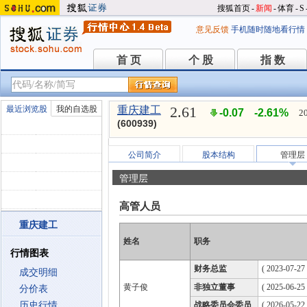
搜狐首页
-
新闻
-
体育
-
S
意见反馈
手机随时随地看行情
首 页
个 股
指 数
首 页
个 股
指 数
2.61
最近浏览股
我的自选股
重庆建工
-0.07
-2.61%
2
(600939)
公司简介
股本结构
管理层
管理层
高管人员
重庆建工
姓名
职务
行情图表
财务总监
( 2023-07-27 
成交明细
黄子俊
非独立董事
( 2025-06-25
分价表
历史行情
战略委员会委员
( 2026-05-22 