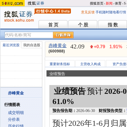
搜狐首页
-
新闻
-
体育
-
S
意见反馈
手机随时随地看行情
首 页
个 股
指 数
首 页
个 股
指 数
42.09
最近浏览股
我的自选股
赤峰黄金
+0.79
1.91%
(600988)
重要财务指标
主营收入构成
资产负债
业绩预告
业绩预告
预计
2026-0
赤峰黄金
61.0%
行情图表
预告报告期：
2026-06-30
财报预告类型：
成交明细
分价表
预计2026年1-6月
历史行情