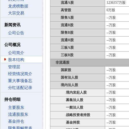
流通A股
1236357万股
龙虎榜数据
高管股
0万股
大宗交易
限售A股
--万股
新闻资讯
流通B股
--万股
限售B股
--万股
公司公告
流通H股
--万股
公司概况
三板A股
--万股
公司简介
三板B股
--万股
股本结构
非流通股
管理层
国家股
--万股
经营情况简介
国有法人股
--万股
重大事项备忘
境内法人股
--万股
分红送配记录
境内发起人股
--万股
持仓明细
募集法人股
--万股
主要股东
一般法人股
--万股
流通股股东
战略投资者持股
--万股
基金持仓
基金持股
--万股
限售股解禁表