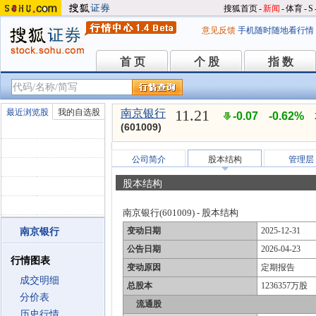
搜狐首页
-
新闻
-
体育
-
S
意见反馈
手机随时随地看行情
首 页
个 股
指 数
首 页
个 股
指 数
11.21
最近浏览股
我的自选股
南京银行
-0.07
-0.62%
(601009)
公司简介
股本结构
管理层
股本结构
南京银行(601009) - 股本结构
变动日期
2025-12-31
南京银行
公告日期
2026-04-23
行情图表
变动原因
定期报告
成交明细
总股本
1236357万股
分价表
流通股
历史行情