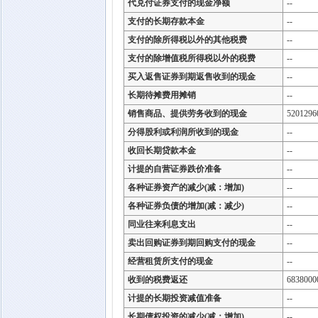
代兑付证券支付的现金净额
--
支付的长期存款本金
--
支付的除所得税以外的其他税费
--
支付的除增值税所得税以外的税费
--
买入返售证券到期返售收到的现金
--
长期待摊费用摊销
--
销售商品、提供劳务收到的现金
5201296
分得股利或利润所收到的现金
--
收回长期贷款本金
--
计提的自营证券跌价准备
--
各种证券资产的减少(减：增加)
--
各种证券负债的增加(减：减少)
--
同业往来利息支出
--
卖出回购证券到期回购支付的现金
--
经营租赁所支付的现金
--
收到的税费返还
6838000
计提的长期投资减值准备
--
长期债权投资的减少(减：增加)
--