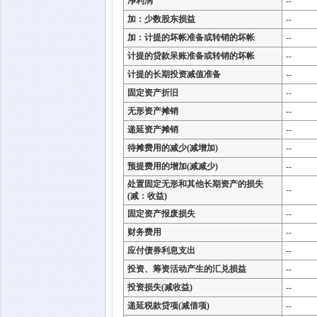
净利润
--
加：少数股东损益
--
加：计提的坏帐准备或转销的坏帐
--
计提的贷款呆账准备或转销的坏帐
--
计提的长期投资减值准备
--
固定资产折旧
--
无形资产摊销
--
递延资产摊销
--
待摊费用的减少(减增加)
--
预提费用的增加(减减少)
--
处置固定无形和其他长期资产的损失
--
(减：收益)
固定资产报废损失
--
财务费用
--
应付债券利息支出
--
投资、筹资活动产生的汇兑损益
--
投资损失(减收益)
--
递延税款贷项(减借项)
--