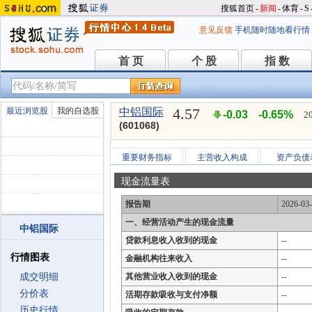
搜狐首页
-
新闻
-
体育
-
S
意见反馈
手机随时随地看行情
首 页
个 股
指 数
首 页
个 股
指 数
4.57
最近浏览股
我的自选股
中铝国际
-0.03
-0.65%
2
(601068)
重要财务指标
主营收入构成
资产负债
现金流量表
报告期
2026-03
一、经营活动产生的现金流量
中铝国际
贷款利息收入收到的现金
--
行情图表
金融机构往来收入
--
成交明细
其他营业收入收到的现金
--
分价表
活期存款吸收与支付净额
--
历史行情