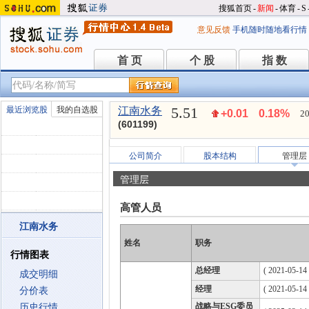
搜狐首页
-
新闻
-
体育
-
S
意见反馈
手机随时随地看行情
首 页
个 股
指 数
首 页
个 股
指 数
5.51
最近浏览股
我的自选股
江南水务
+0.01
0.18%
20
(601199)
公司简介
股本结构
管理层
管理层
高管人员
江南水务
姓名
职务
行情图表
总经理
( 2021-05-14 
成交明细
经理
( 2021-05-14 
分价表
战略与ESG委员
历史行情