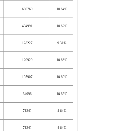
630769
10.64%
404991
10.62%
128227
9.31%
120929
10.66%
105907
10.60%
84996
10.68%
71342
4.64%
71342
4.64%