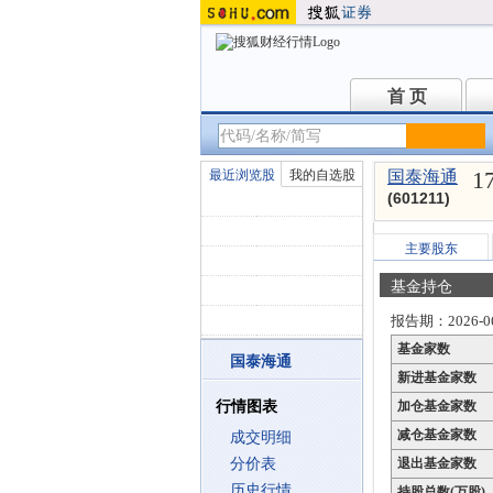
首 页
首 页
1
最近浏览股
我的自选股
国泰海通
(601211)
主要股东
基金持仓
报告期：2026-06
基金家数
国泰海通
新进基金家数
行情图表
加仓基金家数
减仓基金家数
成交明细
分价表
退出基金家数
历史行情
持股总数(万股)