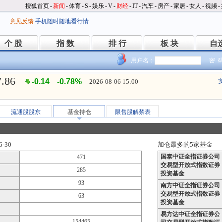
搜狐首页
-
新闻
-
体育
-
S
-
娱乐
-
V
-
财经
-
IT
-
汽车
-
房产
-
家居
-
女人
-
视频
-
意见反馈
手机随时随地看行情
个 股
指 数
排 行
板 块
自
个 股
指 数
排 行
板 块
自
用户名：
密 
7.86
-0.14
-0.78%
2026-08-06 15:00
流通股股东
基金持仓
限售股解禁表
-30
加仓最多的5家基金
国泰中证全指证券公司
471
交易型开放式指数证券
285
投资基金
93
南方中证全指证券公司
交易型开放式指数证券
63
投资基金
易方达中证全指证券公
154465