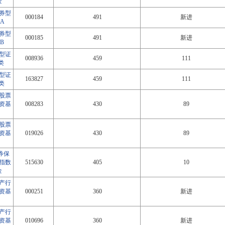
金
券型
000184
491
新进
A
券型
000185
491
新进
B
型证
008936
459
111
类
型证
163827
459
111
类
股票
资基
008283
430
89
股票
资基
019026
430
89
券保
指数
515630
405
10
金
产行
资基
000251
360
新进
产行
资基
010696
360
新进