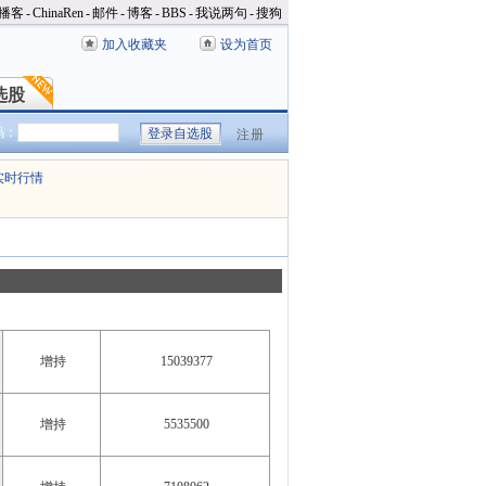
播客
-
ChinaRen
-
邮件
-
博客
-
BBS
-
我说两句
-
搜狗
加入收藏夹
设为首页
选股
选股
码：
注册
实时行情
增持
15039377
增持
5535500