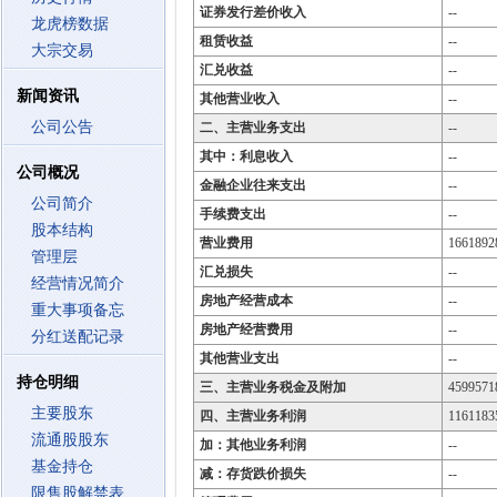
证券发行差价收入
--
龙虎榜数据
租赁收益
--
大宗交易
汇兑收益
--
新闻资讯
其他营业收入
--
公司公告
二、主营业务支出
--
其中：利息收入
--
公司概况
金融企业往来支出
--
公司简介
手续费支出
--
股本结构
营业费用
1661892
管理层
汇兑损失
--
经营情况简介
房地产经营成本
--
重大事项备忘
房地产经营费用
--
分红送配记录
其他营业支出
--
持仓明细
三、主营业务税金及附加
4599571
主要股东
四、主营业务利润
1161183
流通股股东
加：其他业务利润
--
基金持仓
减：存货跌价损失
--
限售股解禁表