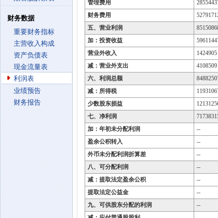
管理费用
2855443
财务费用
5279171
财务数据
五、营业利润
8515086
重要财务指标
加：投资收益
5961144
主营收入构成
营业外收入
1424905
资产负债表
减：营业外支出
4108509
现金流量表
利润表
六、利润总额
8488250
业绩预告
减：所得税
1193106
财务报告
少数股东损益
1213125
七、净利润
7173831
加：年初未分配利润
--
盈余公积转入
--
外币未分配利润折算差
--
八、可分配利润
--
减：提取法定盈余公积
--
提取法定公益金
--
九、可供股东分配的利润
--
减：应付普通股股利
--