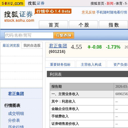
搜狐首页
-
新闻
-
体育
-
S
意见反馈
手机随时随地看行情
首 页
个 股
指 数
首 页
个 股
指 数
4.55
最近浏览股
我的自选股
君正集团
-0.08
-1.73%
2
(601216)
重要财务指标
主营收入构成
资产负债
利润表
报告期
2026-03
君正集团
一、主营业务收入
6090258
其中：利息收入
--
行情图表
金融企业往来收入
--
成交明细
手续费收入
--
分价表
证券销售差价收入
--
历史行情