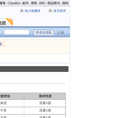
播客
-
ChinaRen
-
邮件
-
博客
-
BBS
-
我说两句
-
搜狗
加入收藏夹
设为首页
选股
选股
码：
注册
股
持股变动
股本性质
新进
流通A股
不变
流通A股
不变
流通A股