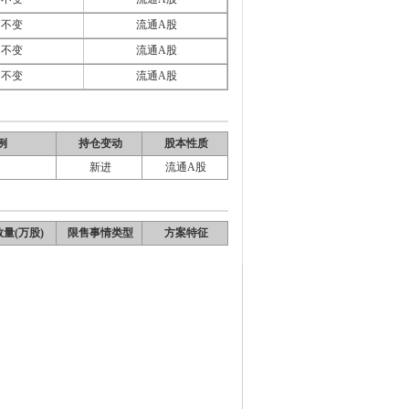
不变
流通A股
不变
流通A股
不变
流通A股
例
持仓变动
股本性质
新进
流通A股
量(万股)
限售事情类型
方案特征