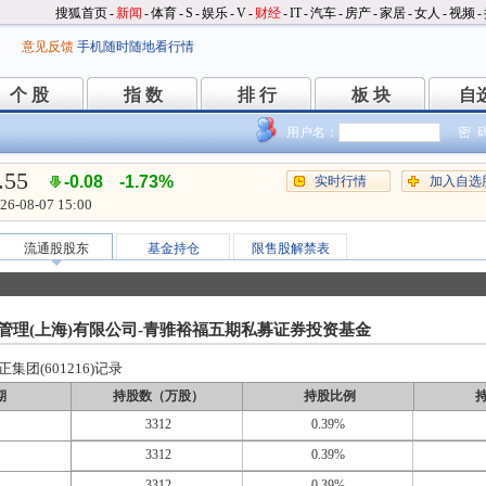
搜狐首页
-
新闻
-
体育
-
S
-
娱乐
-
V
-
财经
-
IT
-
汽车
-
房产
-
家居
-
女人
-
视频
-
意见反馈
手机随时随地看行情
个 股
指 数
排 行
板 块
自
个 股
指 数
排 行
板 块
自
用户名：
密 
.55
-0.08
-1.73%
实时行情
加入自选
26-08-07 15:00
流通股股东
基金持仓
限售股解禁表
管理(上海)有限公司-青骓裕福五期私募证券投资基金
团(601216)记录
期
持股数（万股）
持股比例
3312
0.39%
3312
0.39%
3312
0.39%