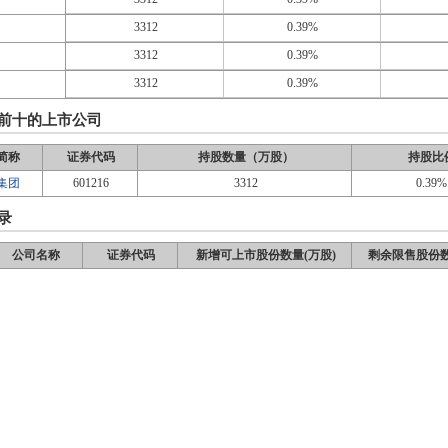
3312
0.39%
3312
0.39%
3312
0.39%
前十的上市公司
简称
证券代码
持股数量（万股）
持股比
集团
601216
3312
0.39%
录
公司名称
证券代码
新增可上市股份数量(万股)
剩余限售股份数