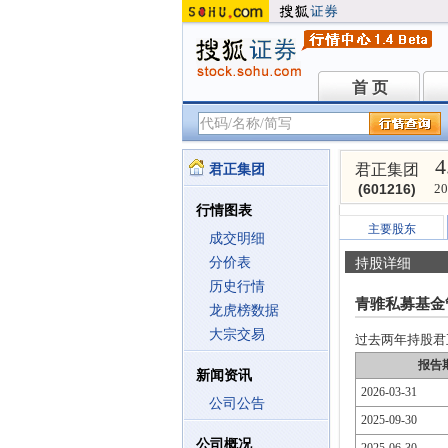
首 页
首 页
4
君正集团
君正集团
(601216)
20
行情图表
主要股东
成交明细
分价表
持股详细
历史行情
青骓私募基金
龙虎榜数据
大宗交易
过去两年持股君正集
报告
新闻资讯
2026-03-31
公司公告
2025-09-30
公司概况