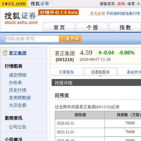
搜狐首页
-
新闻
-
体育
-
S
意见反馈
手机随时随地看行情
首 页
个 股
指 数
首 页
个 股
指 数
4.59
-0.04
-0.86%
君正集团
君正集团
(601216)
2026-08-07 11:30
行情图表
主要股东
流通股股东
基金持
成交明细
分价表
持股详细
历史行情
田秀英
龙虎榜数据
大宗交易
过去两年持股君正集团(601216)记录
报告期
持股数（万股
新闻资讯
76608
2026-03-31
公司公告
76608
2025-12-31
公司概况
76608