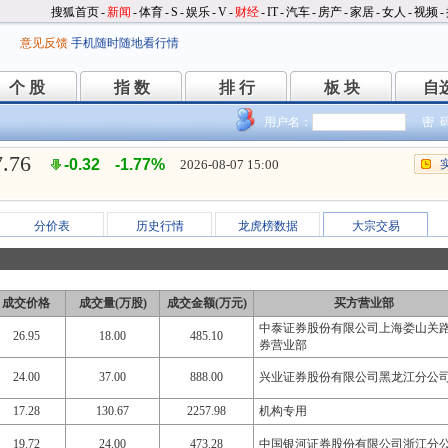
搜狐首页
-
新闻
-
体育
-
S
-
娱乐
-
V
-
财经
-
IT
-
汽车
-
房产
-
家居
-
女人
-
视频
-
意见反馈
手机随时随地看行情
个 股
指 数
排 行
板 块
自
个 股
指 数
排 行
板 块
自
用户名：
密 
7.76
-0.32
-1.77%
2026-08-07 15:00
分价表
历史行情
龙虎榜数据
大宗交易
成交价格
成交量(万股)
成交金额(万元)
买方营业部
中泰证券股份有限公司上海娄山关
26.95
18.00
485.10
券营业部
24.00
37.00
888.00
兴业证券股份有限公司黑龙江分公
17.28
130.67
2257.98
机构专用
19.72
24.00
473.28
中国银河证券股份有限公司浙江分