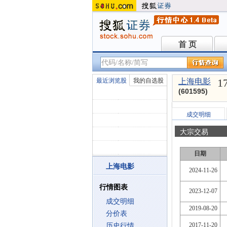
首 页
首 页
1
最近浏览股
我的自选股
上海电影
(601595)
成交明细
大宗交易
日期
上海电影
2024-11-26
行情图表
2023-12-07
成交明细
2019-08-20
分价表
2017-11-20
历史行情