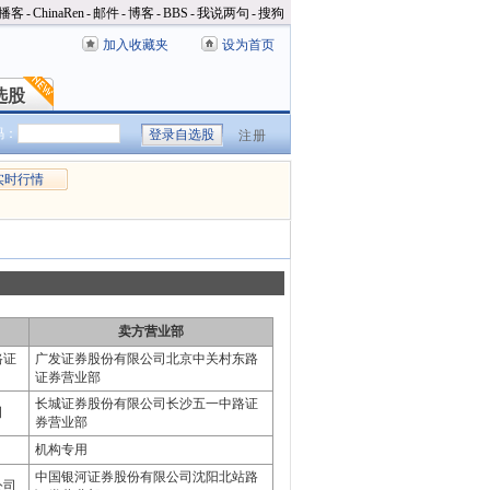
播客
-
ChinaRen
-
邮件
-
博客
-
BBS
-
我说两句
-
搜狗
加入收藏夹
设为首页
选股
选股
码：
注册
实时行情
卖方营业部
路证
广发证券股份有限公司北京中关村东路
证券营业部
长城证券股份有限公司长沙五一中路证
司
券营业部
机构专用
中国银河证券股份有限公司沈阳北站路
公司