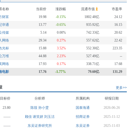
票名称
当前价
涨跌幅
流通市值
市盈率
方财富
19.98
-0.15%
1802.48亿
24.12
纪华通
13.77
-0.65%
935.92亿
16.15
众传媒
5.14
0.00%
742.33亿
20.62
人网络
29.34
0.27%
557.62亿
22.42
色光标
15.88
3.52%
552.30亿
223.35
仑万维
44.88
2.23%
527.49亿
--
英网络
17.93
0.17%
338.71亿
17.68
海电影
17.76
-1.77%
79.60亿
131.29
报
更多>>
目标价
分析师
所属机构
研报日期
23.80
陈筱
孙小雯
国泰海通
2026-06-26
——
顾佳
谢笑妍
刘玉洁
招商证券
2025-11-12
——
东吴证券研究所
东吴证券
2025-11-03