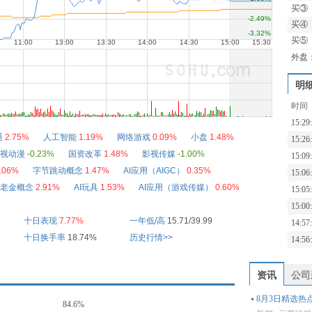
买③
买④
买⑤
外盘
明
时间
15:29
通
2.75%
人工智能
1.19%
网络游戏
0.09%
小盘
1.48%
15:26
视动漫
-0.23%
国资改革
1.48%
影视传媒
-1.00%
15:09
.06%
字节跳动概念
1.47%
AI应用（AIGC）
0.35%
15:06
老金概念
2.91%
AI玩具
1.53%
AI应用（游戏传媒）
0.60%
15:05
15:00
十日表现
7.77%
一年低/高
15.71/39.99
14:57
十日换手率
18.74%
历史行情>>
14:56
资讯
公司
8月3日精选热
84.6%