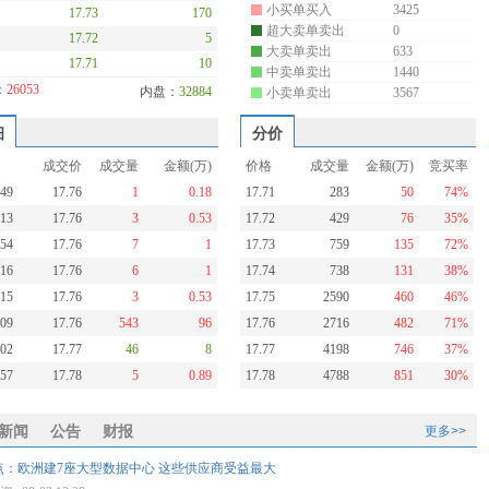
小买单买入
3425
17.73
170
超大卖单卖出
0
17.72
5
大卖单卖出
633
17.71
10
中卖单卖出
1440
：
26053
内盘：
32884
小卖单卖出
3567
细
分价
成交价
成交量
金额(万)
价格
成交量
金额(万)
竞买率
:49
17.76
1
0.18
17.71
283
50
74%
:13
17.76
3
0.53
17.72
429
76
35%
:54
17.76
7
1
17.73
759
135
72%
:16
17.76
6
1
17.74
738
131
38%
:15
17.76
3
0.53
17.75
2590
460
46%
:09
17.76
543
96
17.76
2716
482
71%
:02
17.77
46
8
17.77
4198
746
37%
:57
17.78
5
0.89
17.78
4788
851
30%
新闻
公告
财报
更多>>
点：欧洲建7座大型数据中心 这些供应商受益最大