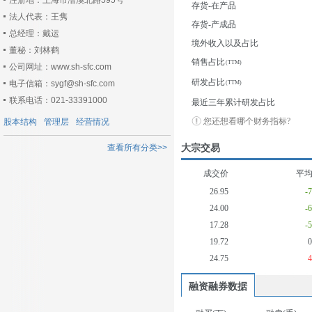
注册地：上海市漕溪北路595号
存货-在产品
法人代表：王隽
存货-产成品
总经理：戴运
境外收入以及占比
董秘：刘林鹤
销售占比
公司网址：www.sh-sfc.com
研发占比
电子信箱：sygf@sh-sfc.com
联系电话：021-33391000
最近三年累计研发占比
您还想看哪个财务指标?
股本结构
管理层
经营情况
大宗交易
查看所有分类>>
成交价
平
26.95
-
24.00
-
17.28
-
19.72
24.75
融资融券数据