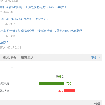
投资
08-02 13:28
17亿票房撬动业绩翻身，上海电影能否走出“浪浪山依赖”？
07-29 07:28
海电影（601595）到底值不值得投资？
栈
07-17 23:05
意电影两连板！影视院线公司中报普遍“失血”，暑期档能力挽狂澜吗
报
07-17 10:45
A危亦？
化官方
07-17 01:33
机构增仓
加速流入
更多>>
日
三日
第
68
名
上海电影
-705
媒(均值)
276
传媒