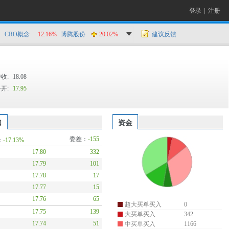
登录
|
注册
CRO概念
12.16%
博腾股份
20.02%
建议反馈
收:
18.08
开:
17.95
口
资金
委差：
-155
：
-17.13%
17.80
332
17.79
101
17.78
17
17.77
15
17.76
65
超大买单买入
0
17.75
139
大买单买入
342
17.74
51
中买单买入
1166