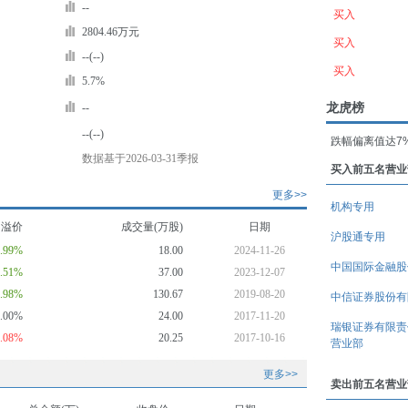
--
买入
2804.46万元
买入
--(--)
买入
5.7%
龙虎榜
--
--(--)
跌幅偏离值达7
数据基于2026-03-31季报
买入前五名营业
更多>>
机构专用
均溢价
成交量(万股)
日期
沪股通专用
7.99%
18.00
2024-11-26
中国国际金融股
6.51%
37.00
2023-12-07
5.98%
130.67
2019-08-20
中信证券股份有
0.00%
24.00
2017-11-20
瑞银证券有限责
4.08%
20.25
2017-10-16
营业部
更多>>
卖出前五名营业