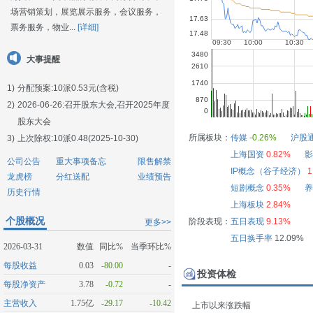
场营销策划，展览展示服务，会议服务，
票务服务，物业...
[详细]
大事提醒
1)
分配预案:10派0.53元(含税)
2)
2026-06-26:
召开股东大会,召开2025年度
股东大会
所属板块：
传媒
-0.26%
沪股
3)
上次除权:10派0.48(2025-10-30)
上海国资
0.82%
影
公司公告
重大事项备忘
限售解禁
IP概念（谷子经济）
1
龙虎榜
分红送配
业绩预告
短剧概念
0.35%
养
历史行情
上海板块
2.84%
个股概况
阶段表现：
五日表现
9.13%
更多>>
五日换手率
12.09%
2026-03-31
数值
同比%
当季环比%
每股收益
0.03
-80.00
-
投资体检
每股净资产
3.78
-0.72
-
主营收入
1.75亿
-29.17
-10.42
上市以来涨跌幅