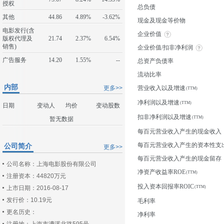
授权
总负债
其他
44.86
4.89%
-3.62%
现金及现金等价物
电影发行(含
企业价值
版权代理及
21.74
2.37%
6.54%
销售)
企业价值/扣非净利润
广告服务
14.20
1.55%
--
总资产负债率
流动比率
内部
更多>>
营业收入以及增速
净利润以及增速
日期
变动人
均价
变动股数
扣非净利润以及增速
暂无数据
每百元营业收入产生的现金收入
每百元营业收入产生的资本性支
公司简介
更多>>
每百元营业收入产生的现金留存
公司名称：上海电影股份有限公司
净资产收益率ROE
注册资本：44820万元
投入资本回报率ROIC
上市日期：2016-08-17
发行价：10.19元
毛利率
更名历史：
净利率