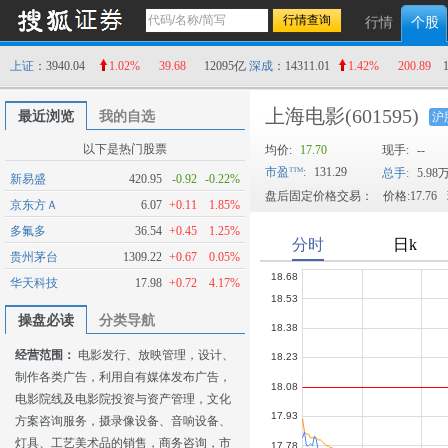
行情
个股
上证
：3940.04
1.02%
39.68
12095亿
深成
：14311.01
1.42%
200.89
上海电影
(601595)
最近浏览
我的自选
沪
以下是热门股票
均价:
17.70
现手:
--
市盈
:
131.29
总手:
5.98
新易盛
420.95
-0.92
-0.22%
盘后固定价格交易：
价格:17.76
京东方Ａ
6.07
+0.11
1.85%
多氟多
36.54
+0.45
1.25%
贵州茅台
1309.22
+0.67
0.05%
华天科技
17.98
+0.72
4.17%
操盘必读
分类导航
经营范围：
电影发行、放映管理，设计、
制作各类广告，利用自有媒体发布广告，
电影院线及电影院投资与资产管理，文化
方案咨询服务，摄录像设备、音响设备、
灯具、工艺美术品的销售，商务咨询，市