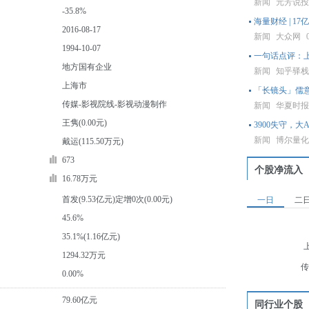
新闻
元芳说
-35.8%
海量财经 | 
2016-08-17
新闻
大众网
1994-10-07
一句话点评：上
地方国有企业
新闻
知乎驿
上海市
「长镜头」儒
传媒-影视院线-影视动漫制作
新闻
华夏时
王隽(0.00元)
3900失守，大
新闻
博尔量
戴运(115.50万元)
673
个股净流入
16.78万元
首发(9.53亿元)定增0次(0.00元)
一日
二
45.6%
35.1%(1.16亿元)
1294.32万元
传
0.00%
79.60亿元
同行业个股