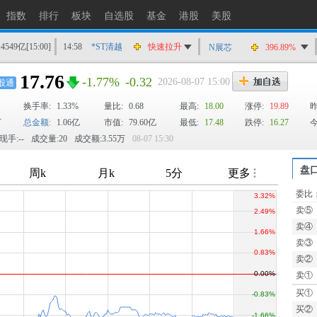
指数
排行
板块
自选股
基金
港股
美股
14549亿
[15:00]
14:58
*ST清越
快速拉升
N展芯
396.89%
14:56
上工Ｂ股
快速拉升
17.76
-1.77%
-0.32
2026-08-07 15:00
股通
14:56
爱丽家居
快速拉升
换手率:
1.33%
14:56
金凯生科
量比:
0.68
涨停
最高:
18.00
涨停:
19.89
昨
万
总金额:
1.06亿
市值:
79.60亿
最低:
17.48
跌停:
16.27
今
14:56
南亚新材
猛烈打压
现手:--
成交量:20
成交额:3.55万
08-07 15:30
14:55
成都先导
跌停
14:55
盛达资源
涨停
盘
14:55
盛达资源
快速拉升
委比
TTM
14:54
永安药业
快速拉升
卖⑤
14:53
中农立华
快速拉升
卖④
卖③
卖②
卖①
买①
买②