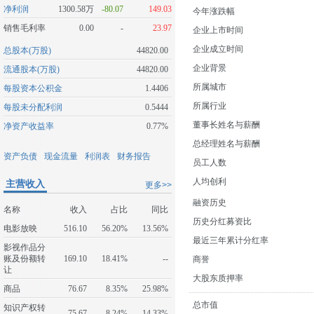
净利润
1300.58万
-80.07
149.03
今年涨跌幅
销售毛利率
0.00
-
23.97
企业上市时间
企业成立时间
总股本(万股)
44820.00
企业背景
流通股本(万股)
44820.00
所属城市
每股资本公积金
1.4406
所属行业
每股未分配利润
0.5444
董事长姓名与薪酬
净资产收益率
0.77%
总经理姓名与薪酬
资产负债
现金流量
利润表
财务报告
员工人数
人均创利
主营收入
更多>>
融资历史
名称
收入
占比
同比
历史分红募资比
电影放映
516.10
56.20%
13.56%
最近三年累计分红率
影视作品分
账及份额转
169.10
18.41%
--
商誉
让
大股东质押率
商品
76.67
8.35%
25.98%
总市值
知识产权转
75.67
8.24%
14.33%