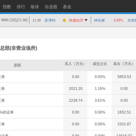
11:32
智度股份
快速拉升
指数
排行
板块
自选股
基金
11:30
*ST帅电
快速拉升
9060.22亿
[11:30]
11:30
苏博特
快速拉升
砷化镓
8.89%
光智
11:30
七彩化学
快速拉升
11:30
胜宏科技
快速拉升
11:30
新天科技
快速拉升
总部(非营业场所)
11:30
祥鑫科技
快速拉升
11:30
金域医学
快速拉升
买入（万元）
成交占比
卖出（万元）
原因
11:29
祥鑫科技
快速拉升
证券
0.00
0.00%
5853.53
11:29
智度股份
猛烈打压
证券
2021.20
1.16%
0.00
证券
2239.74
3.61%
0.00
%的证券
0.00
0.00%
1652.51
证券
0.00
0.00%
2331.87