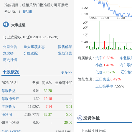
准的项目，经相关部门批准后方可开展经
营活动。）
[详细]
大事提醒
1)
上次除权:10派0.23(2026-05-28)
公司公告
重大事项备忘
限售解禁
龙虎榜
分红送配
业绩预告
所属板块：
汽车
0.28%
东北振
历史行情
小盘
1.48%
汽车零
个股概况
低价
-0.52%
辽宁板
更多>>
阶段表现：
五日表现
6.49%
2026-03-31
数值
同比%
当季环比%
五日换手率
7.55%
每股收益
0.04
-32.20
-
每股净资产
1.30
15.16
-
主营收入
11.92亿
7.14
-3.61
净利润
5183.77万
-32.37
-5.06
投资体检
销售毛利率
0.00
-
-20.50
上市以来涨跌幅