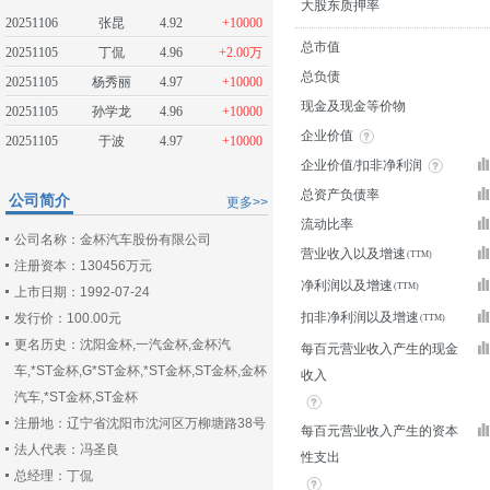
大股东质押率
20251106
张昆
4.92
+10000
总市值
20251105
丁侃
4.96
+2.00万
总负债
20251105
杨秀丽
4.97
+10000
现金及现金等价物
20251105
孙学龙
4.96
+10000
企业价值
20251105
于波
4.97
+10000
企业价值/扣非净利润
总资产负债率
公司简介
更多>>
流动比率
公司名称：金杯汽车股份有限公司
营业收入以及增速
注册资本：130456万元
净利润以及增速
上市日期：1992-07-24
扣非净利润以及增速
发行价：100.00元
更名历史：沈阳金杯,一汽金杯,金杯汽
每百元营业收入产生的现金
车,*ST金杯,G*ST金杯,*ST金杯,ST金杯,金杯
收入
汽车,*ST金杯,ST金杯
注册地：辽宁省沈阳市沈河区万柳塘路38号
每百元营业收入产生的资本
法人代表：冯圣良
性支出
总经理：丁侃