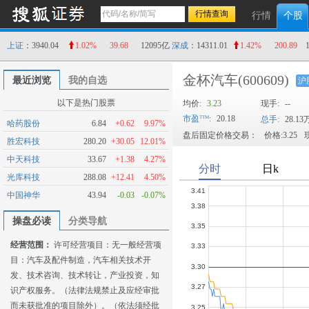
行情
个股
上证
：3940.04
1.02%
39.68
12095亿
深成
：14311.01
1.42%
200.89
金杯汽车
(600609)
最近浏览
我的自选
沪
以下是热门股票
均价:
3.23
现手:
--
市盈
:
20.18
总手:
28.13
哈药股份
6.84
+0.62
9.97%
盘后固定价格交易：
价格:3.25
现
胜宏科技
280.20
+30.05
12.01%
中天科技
33.67
+1.38
4.27%
光库科技
288.08
+12.41
4.50%
中国神华
43.94
-0.03
-0.07%
操盘必读
分类导航
经营范围：
许可经营项目：无一般经营项
目：汽车及配件制造，汽车相关技术开
发、技术咨询、技术转让，产业投资，知
识产权服务。（法律法规禁止及应经审批
而未获批准的项目除外）。（依法须经批