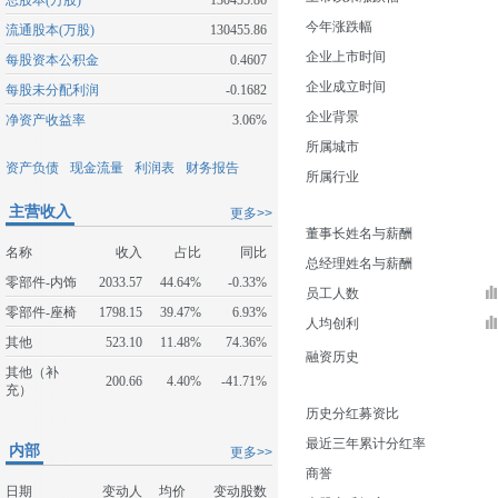
总股本(万股)
130455.86
今年涨跌幅
流通股本(万股)
130455.86
企业上市时间
每股资本公积金
0.4607
企业成立时间
每股未分配利润
-0.1682
企业背景
净资产收益率
3.06%
所属城市
资产负债
现金流量
利润表
财务报告
所属行业
主营收入
更多>>
董事长姓名与薪酬
名称
收入
占比
同比
总经理姓名与薪酬
零部件-内饰
2033.57
44.64%
-0.33%
员工人数
零部件-座椅
1798.15
39.47%
6.93%
人均创利
其他
523.10
11.48%
74.36%
融资历史
其他（补
200.66
4.40%
-41.71%
充）
历史分红募资比
最近三年累计分红率
内部
更多>>
商誉
日期
变动人
均价
变动股数