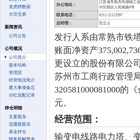
江苏省常熟市尚湖镇工
办公地址：
龙虎榜数据
中区西区人民南路8号
大宗交易
联系电话：
0512-52122997
总经理：
范立义
新闻资讯
发行人系由常熟市铁塔有
公司公告
账面净资产375,002,
公司概况
公司简介
更设立的股份有限公司。
股本结构
管理层
苏州市工商行政管理
经营情况简介
3205810000810
重大事项备忘
分红送配记录
元。
持仓明细
经营范围：
主要股东
流通股股东
基金持仓
输变电线路电力塔、
限售股解禁表