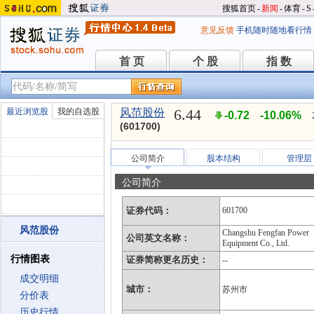
搜狐首页
-
新闻
-
体育
-
S
意见反馈
手机随时随地看行情
首 页
个 股
指 数
首 页
个 股
指 数
6.44
最近浏览股
我的自选股
风范股份
-0.72
-10.06%
(601700)
公司简介
股本结构
管理层
公司简介
证券代码：
601700
风范股份
Changshu Fengfan Power
公司英文名称：
Equipment Co., Ltd.
行情图表
证券简称更名历史：
--
成交明细
城市：
苏州市
分价表
历史行情