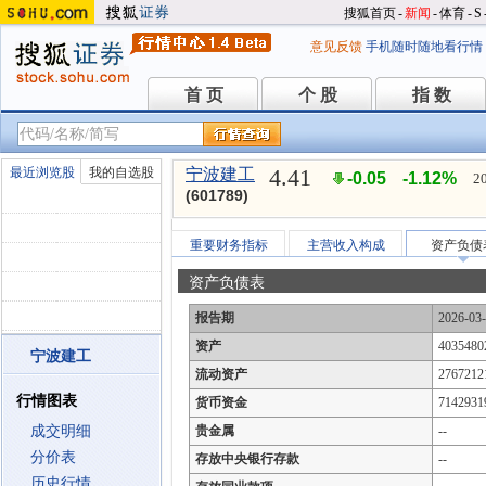
搜狐首页
-
新闻
-
体育
-
S
意见反馈
手机随时随地看行情
首 页
个 股
指 数
首 页
个 股
指 数
4.41
最近浏览股
我的自选股
宁波建工
-0.05
-1.12%
2
(601789)
重要财务指标
主营收入构成
资产负债
资产负债表
报告期
2026-03
资产
4035480
宁波建工
流动资产
2767212
行情图表
货币资金
7142931
成交明细
贵金属
--
分价表
存放中央银行存款
--
历史行情