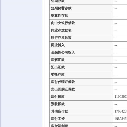
短期存款
--
短期储蓄存款
--
财政性存款
--
向中央银行借款
--
同业存放款项
--
联行存放款项
--
同业拆入
--
金融性公司拆入
--
应解汇款
--
汇出汇款
--
委托存款
--
应付代理证券款
--
卖出回购证券款
--
应付帐款
1100507
预收帐款
--
其他应付款
1703420
应付工资
4980846
应付福利费
--