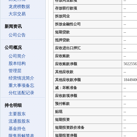
存放同业款项
--
龙虎榜数据
存放联行款项
--
大宗交易
拆放同业
--
拆放金融性公司
--
新闻资讯
短期贷款
--
公司公告
抵押贷款
--
公司概况
应收进出口押汇
--
公司简介
应收账款
--
股本结构
应收账款净额
5022558
管理层
其他应收款
--
经营情况简介
其他应收款净额
1844940
重大事项备忘
减：坏帐准备
--
分红送配记录
应收款项净额
--
预付帐款
--
持仓明细
贴现
--
主要股东
短期投资
--
流通股股东
短期投资跌价准备
--
基金持仓
短期投资净额
--
限售股解禁表