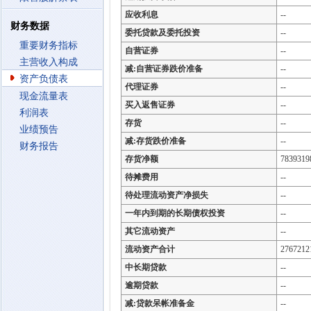
应收利息
--
财务数据
委托贷款及委托投资
--
重要财务指标
自营证券
--
主营收入构成
减:自营证券跌价准备
--
资产负债表
代理证券
--
现金流量表
买入返售证券
--
利润表
存货
--
业绩预告
减:存货跌价准备
--
财务报告
存货净额
7839319
待摊费用
--
待处理流动资产净损失
--
一年内到期的长期债权投资
--
其它流动资产
--
流动资产合计
2767212
中长期贷款
--
逾期贷款
--
减:贷款呆帐准备金
--