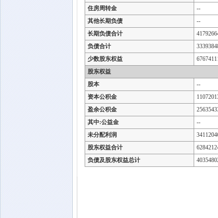
住房周转金
--
其他长期负债
--
长期负债合计
4179266
负债合计
3339384
少数股东权益
6767411
股东权益
股本
--
资本公积金
1107201
盈余公积金
2563543
其中:公益金
--
未分配利润
3411204
股东权益合计
6284212
负债及股东权益总计
4035480