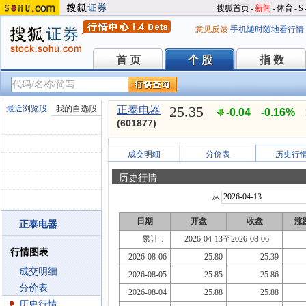
搜狐首页
-
新闻
-
体育
-
S
意见反馈
手机随时随地看行情
首 页
个 股
指 数
首 页
个 股
指 数
25.35
最近浏览股
我的自选股
正泰电器
-0.04
-0.16%
(601877)
成交明细
分价表
历史行
历史行情
从
日期
开盘
收盘
涨
正泰电器
累计：
2026-04-13至2026-08-06
行情图表
2026-08-06
25.80
25.39
成交明细
2026-08-05
25.85
25.86
分价表
2026-08-04
25.88
25.88
历史行情