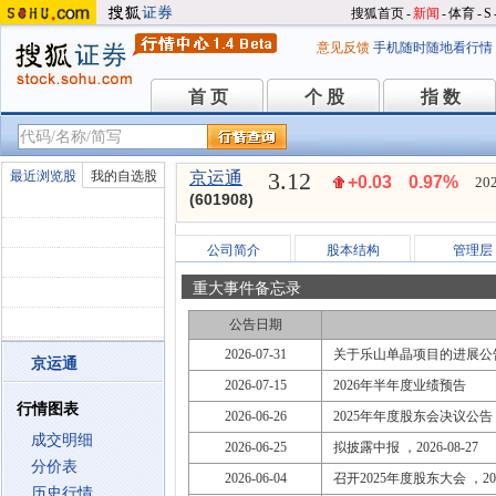
搜狐首页
-
新闻
-
体育
-
S
意见反馈
手机随时随地看行情
首 页
个 股
指 数
首 页
个 股
指 数
3.12
最近浏览股
我的自选股
京运通
+0.03
0.97%
202
(601908)
公司简介
股本结构
管理层
重大事件备忘录
公告日期
2026-07-31
关于乐山单晶项目的进展公
京运通
2026-07-15
2026年半年度业绩预告
行情图表
2026-06-26
2025年年度股东会决议公告
成交明细
2026-06-25
拟披露中报 ，2026-08-27
分价表
2026-06-04
召开2025年度股东大会 ，2026
历史行情