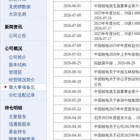
2026-08-01
中国核电第五届董事会第十
龙虎榜数据
2025年年度分红，10派1.600
大宗交易
2026-07-09
2026-07-16
2025年年度分红，10派1.600
2026-07-09
新闻资讯
2026-07-17
2025年年度分红，10派1.600
公司公告
2026-07-09
2026-07-17
2026-07-09
中国核电2025年年度权益
公司概况
2026-07-03
中国核电2026年上半年发
公司简介
2026-06-25
拟披露中报 ，2026-08-29
股本结构
2026-06-18
中国核电关于中核玉林核电
管理层
中国核电关于非公开协议转
经营情况简介
2026-06-18
公告
重大事项备忘
2026-06-18
中国核电第五届董事会第十
分红送配记录
2026-05-28
中国核电关于参加中核集团
持仓明细
2026-05-22
中国核电2025年年度股东
主要股东
2026-04-30
召开2025年度股东大会 ，2026
流通股股东
2026-04-30
中国核电关于公司2025年
基金持仓
2026-04-30
中国核电关于召开2025年
限售股解禁表