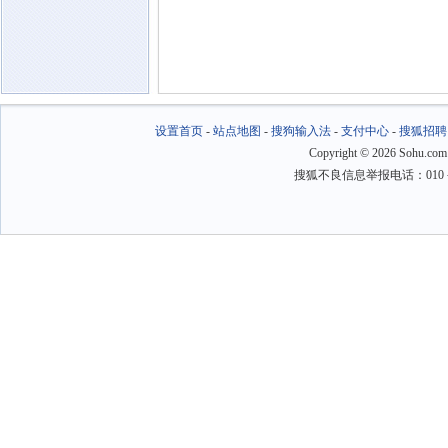
设置首页
-
站点地图
-
搜狗输入法
-
支付中心
-
搜狐招聘
Copyright
©
2026 Sohu.com
搜狐不良信息举报电话：010－6