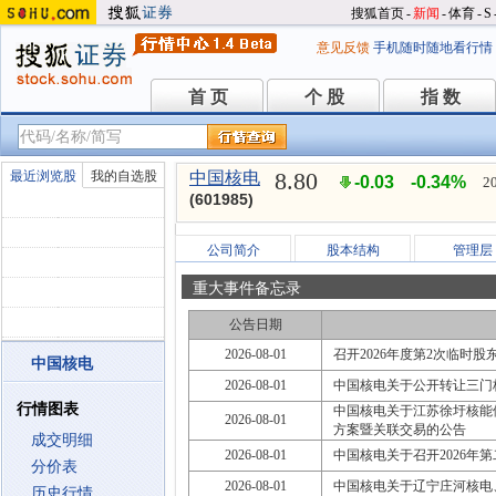
搜狐首页
-
新闻
-
体育
-
S
意见反馈
手机随时随地看行情
首 页
个 股
指 数
首 页
个 股
指 数
8.80
最近浏览股
我的自选股
中国核电
-0.03
-0.34%
2
(601985)
公司简介
股本结构
管理层
重大事件备忘录
公告日期
2026-08-01
召开2026年度第2次临时股东大会
中国核电
2026-08-01
中国核电关于公开转让三门核
行情图表
中国核电关于江苏徐圩核能
2026-08-01
方案暨关联交易的公告
成交明细
2026-08-01
中国核电关于召开2026年
分价表
2026-08-01
中国核电关于辽宁庄河核电
历史行情