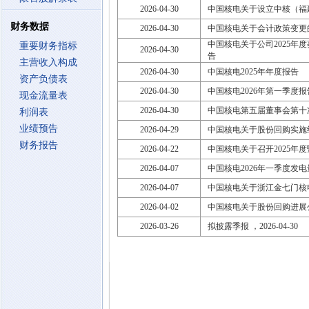
2026-04-30
中国核电关于设立中核（福
财务数据
2026-04-30
中国核电关于会计政策变更
中国核电关于公司2025
重要财务指标
2026-04-30
告
主营收入构成
2026-04-30
中国核电2025年年度报告
资产负债表
2026-04-30
中国核电2026年第一季度报
现金流量表
2026-04-30
中国核电第五届董事会第十
利润表
业绩预告
2026-04-29
中国核电关于股份回购实施
财务报告
2026-04-22
中国核电关于召开2025年度
2026-04-07
中国核电2026年一季度发
2026-04-07
中国核电关于浙江金七门核
2026-04-02
中国核电关于股份回购进展
2026-03-26
拟披露季报 ，2026-04-30