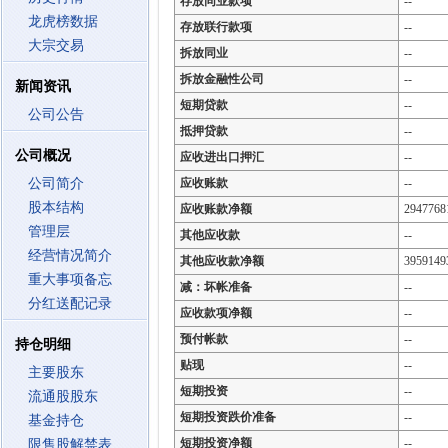
存放同业款项
--
龙虎榜数据
存放联行款项
--
大宗交易
拆放同业
--
拆放金融性公司
--
新闻资讯
短期贷款
--
公司公告
抵押贷款
--
公司概况
应收进出口押汇
--
公司简介
应收账款
--
股本结构
应收账款净额
2947768
管理层
其他应收款
--
经营情况简介
其他应收款净额
3959149
重大事项备忘
减：坏帐准备
--
分红送配记录
应收款项净额
--
预付帐款
--
持仓明细
贴现
--
主要股东
短期投资
--
流通股股东
短期投资跌价准备
--
基金持仓
短期投资净额
--
限售股解禁表