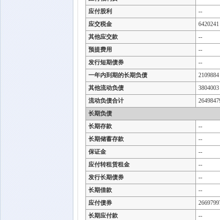
应付股利
--
应交税金
6420241
其他应交款
--
预提费用
--
发行短期债券
--
一年内到期的长期负债
2109884
其他流动负债
3804003
流动负债合计
2649847
长期负债
长期存款
--
长期储蓄存款
--
保证金
--
应付转租赁租金
--
发行长期债券
--
长期借款
--
应付债券
2669799
长期应付款
--