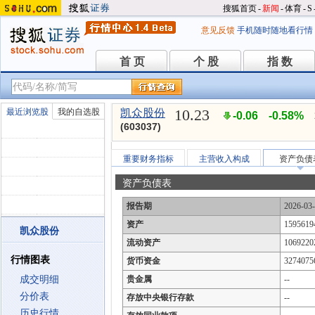
搜狐首页
-
新闻
-
体育
-
S
意见反馈
手机随时随地看行情
首 页
个 股
指 数
首 页
个 股
指 数
10.23
最近浏览股
我的自选股
凯众股份
-0.06
-0.58%
(603037)
重要财务指标
主营收入构成
资产负债
资产负债表
报告期
2026-03
资产
1595619
凯众股份
流动资产
1069220
行情图表
货币资金
3274075
成交明细
贵金属
--
分价表
存放中央银行存款
--
历史行情