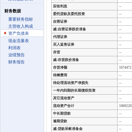
应收利息
--
财务数据
委托贷款及委托投资
--
重要财务指标
自营证券
--
主营收入构成
减:自营证券跌价准备
--
资产负债表
代理证券
--
现金流量表
买入返售证券
--
利润表
存货
--
业绩预告
减:存货跌价准备
--
财务报告
存货净额
1074472
待摊费用
--
待处理流动资产净损失
--
一年内到期的长期债权投资
--
其它流动资产
--
流动资产合计
1069220
中长期贷款
--
逾期贷款
--
减:贷款呆帐准备金
--