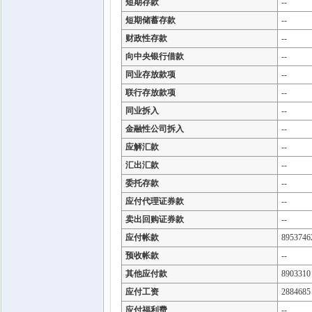
短期存款
--
短期储蓄存款
--
财政性存款
--
向中央银行借款
--
同业存放款项
--
联行存放款项
--
同业拆入
--
金融性公司拆入
--
应解汇款
--
汇出汇款
--
委托存款
--
应付代理证券款
--
卖出回购证券款
--
应付帐款
8953746
预收帐款
--
其他应付款
8903310
应付工资
2884685
应付福利费
--