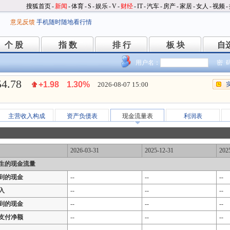
搜狐首页
-
新闻
-
体育
-
S
-
娱乐
-
V
-
财经
-
IT
-
汽车
-
房产
-
家居
-
女人
-
视频
-
意见反馈
手机随时随地看行情
个 股
指 数
排 行
板 块
自
个 股
指 数
排 行
板 块
自
用户名：
密 
54.78
+1.98
1.30%
2026-08-07 15:00
主营收入构成
资产负债表
现金流量表
利润表
2026-03-31
2025-12-31
202
生的现金流量
到的现金
--
--
--
入
--
--
--
到的现金
--
--
--
支付净额
--
--
--