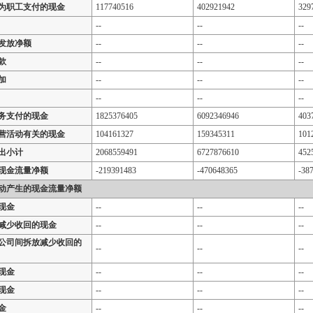
为职工支付的现金
117740516
402921942
329
--
--
--
发放净额
--
--
--
款
--
--
--
加
--
--
--
--
--
--
务支付的现金
1825376405
6092346946
403
营活动有关的现金
104161327
159345311
101
出小计
2068559491
6727876610
452
现金流量净额
-219391483
-470648365
-38
动产生的现金流量净额
现金
--
--
--
减少收回的现金
--
--
--
公司间拆放减少收回的
--
--
--
现金
--
--
--
现金
--
--
--
金
--
--
--