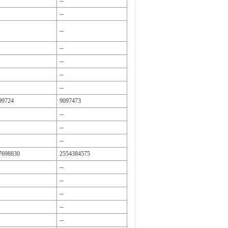
--
--
--
--
--
--
--
99724
9097473
--
--
--
7698830
2554384575
--
--
--
--
--