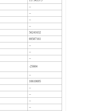
117545575
--
--
--
--
56241632
69587161
--
--
--
-25604
--
10610695
--
--
--
--