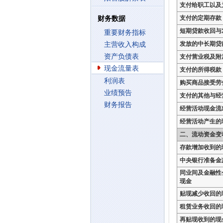
支付给职工以及
支付的定期存款
财务数据
短期贷款收回与
重要财务指标
发放的中长期贷
主营收入构成
资产负债表
支付营业税及附
现金流量表
支付的所得税款
利润表
购买商品接受劳
业绩预告
支付的其他与经
财务报告
经营活动现金流
经营活动产生的
二、流动资金变
存款增加收到的
中央银行准备金
同业间及金融性
现金
贴现减少收回的
租赁业务收回的
再贴现收到的现