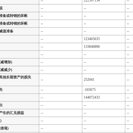
--
222597154
--
益
--
--
--
准备或转销的坏帐
--
--
--
准备或转销的坏帐
--
--
--
减值准备
--
--
--
--
123465635
--
--
133846896
--
--
--
--
减增加)
--
--
--
减减少)
--
--
--
其他长期资产的损失
--
252041
--
失
--
-165675
--
--
144072433
--
出
--
--
--
产生的汇兑损益
--
--
--
)
--
--
--
借项)
--
--
--