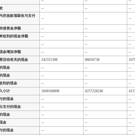
--
--
--
款
--
--
--
内存放款项吸收与支付
--
--
--
拆借资金净额
--
--
--
来收到的现金净额
--
--
--
--
--
--
现金增加净额
--
--
--
营活动有关的现金
242331398
86656738
167
的现金
--
--
--
的现金
--
--
--
收到的现金
--
--
--
入小计
1849168008
6257228246
413
付的现金
--
--
--
出支付的现金
--
--
--
的现金
--
--
--
现金
--
--
--
付的现金
--
--
--