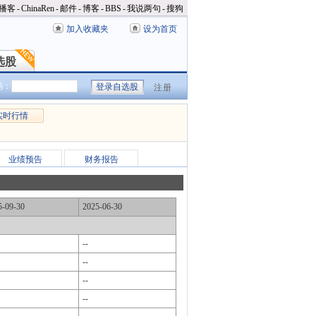
播客
-
ChinaRen
-
邮件
-
博客
-
BBS
-
我说两句
-
搜狗
加入收藏夹
设为首页
选股
选股
码：
注册
实时行情
业绩预告
财务报告
5-09-30
2025-06-30
--
--
--
--