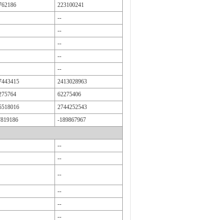
762186
223100241
--
--
--
--
--
7443415
2413028963
275764
62275406
5518016
2744252543
7819186
-189867967
--
--
--
--
--
--