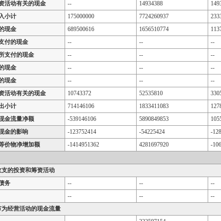
资活动有关的现金
--
14934388
149
入小计
175000000
7724260937
233
的现金
689500616
1656510774
113
支付的现金
--
--
--
所支付的现金
--
--
--
的现金
--
--
--
的现金
--
--
--
资活动有关的现金
10743372
52535810
330
出小计
714146106
1833411083
127
现金流量净额
-539146106
5890849853
105
现金的影响
-123752414
-54225424
-12
等价物净增加额
-1414951362
4281697920
-10
收支的投资和筹资活动
债务
--
--
--
--
--
--
节为经营活动的现金流量