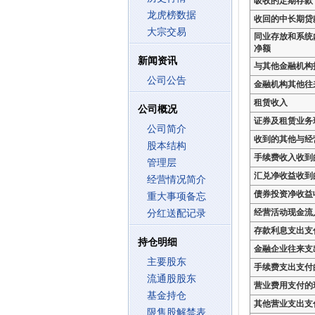
吸收的定期存款
龙虎榜数据
收回的中长期贷
大宗交易
同业存放和系统
净额
新闻资讯
与其他金融机构
公司公告
金融机构其他往
租赁收入
公司概况
证券及租赁业务
公司简介
收到的其他与经
股本结构
手续费收入收到
管理层
汇兑净收益收到
经营情况简介
债券投资净收益
重大事项备忘
经营活动现金流
分红送配记录
存款利息支出支
持仓明细
金融企业往来支
主要股东
手续费支出支付
流通股股东
营业费用支付的
基金持仓
其他营业支出支
限售股解禁表