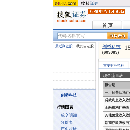
首 页
首 页
1
最近浏览股
我的自选股
剑桥科技
(603083)
重要财务指标
现金流量表
报告期
一、经营活动产
剑桥科技
贷款利息收入收
行情图表
金融机构往来收
成交明细
其他营业收入收
分价表
活期存款吸收与
历史行情