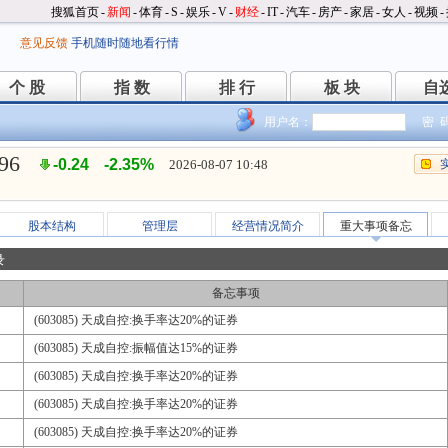
搜狐首页
-
新闻
-
体育
-
S
-
娱乐
-
V
-
财经
-
IT
-
汽车
-
房产
-
家居
-
女人
-
视频
-
意见反馈
手机随时随地看行情
个 股
指 数
排 行
板 块
自
个 股
指 数
排 行
板 块
自
用户名：
密 
.96
-0.24
-2.35%
2026-08-07 10:48
股本结构
管理层
经营情况简介
重大事项备忘
录
备忘事项
(603085) 天成自控:换手率达20%的证券
(603085) 天成自控:振幅值达15%的证券
(603085) 天成自控:换手率达20%的证券
(603085) 天成自控:换手率达20%的证券
(603085) 天成自控:换手率达20%的证券