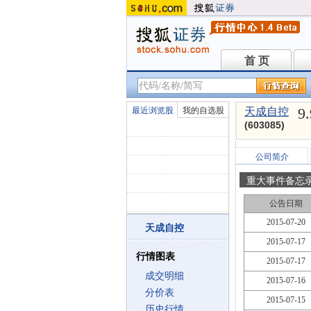
首 页
首 页
9
最近浏览股
我的自选股
天成自控
(603085)
公司简介
重大事件备忘
公告日期
2015-07-20
天成自控
2015-07-17
行情图表
2015-07-17
成交明细
2015-07-16
分价表
2015-07-15
历史行情