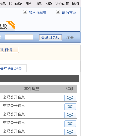
播客
-
ChinaRen
-
邮件
-
博客
-
BBS
-
我说两句
-
搜狗
加入收藏夹
设为首页
选股
选股
码：
注册
实时行情
分红送配记录
事件类型
详细
交易公开信息
交易公开信息
交易公开信息
交易公开信息
交易公开信息