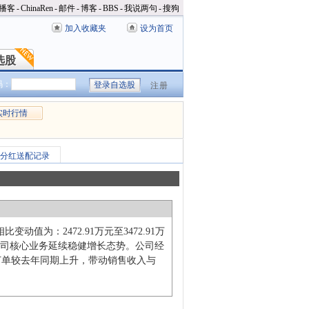
播客
-
ChinaRen
-
邮件
-
博客
-
BBS
-
我说两句
-
搜狗
加入收藏夹
设为首页
选股
选股
码：
注册
实时行情
分红送配记录
动值为：2472.91万元至3472.91万
内，公司核心业务延续稳健增长态势。公司经
订单较去年同期上升，带动销售收入与