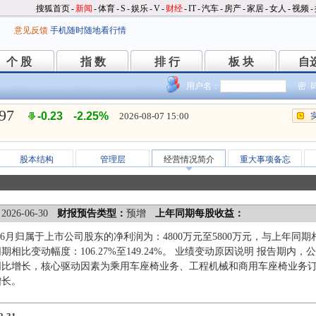
搜狐首页
-
新闻
-
体育
-
S
-
娱乐
-
V
-
财经
-
IT
-
汽车
-
房产
-
家居
-
女人
-
视频
-
意见反馈
手机随时随地看行情
个 股
指 数
排 行
板 块
自
个 股
指 数
排 行
板 块
自
用户名：
密 
.97
-0.23
-2.25%
2026-08-07 15:00
股本结构
管理层
经营情况简介
重大事项备忘
：
2026-06-30
财报预告类型：
预增
上年同期每股收益：
1-6月归属于上市公司股东的净利润为：4800万元至5800万元，与上年同期相比变
期相比变动幅度：106.27%至149.24%。 业绩变动原因说明 报告期
同比增长，核心驱动因素为乘用车座椅业务、工程机械和商用车座椅业务
增长。