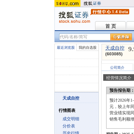
首 页
首 页
9
最近浏览股
我的自选股
天成自控
(603085)
公司简介
经营情况简介
预告报告期
天成自控
预计2026年
元，较上年同
行情图表
营业绩实现
成交明细
销售毛利额
分价表
历史行情