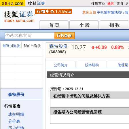
搜狐首页
-
新闻
-
体育
-
S
意见反馈
手机随时随地看行情
首 页
个 股
指 数
首 页
个 股
指 数
10.27
最近浏览股
我的自选股
森特股份
+0.09
0.88%
(603098)
公司简介
股本结构
管理层
经营情况简介
报告期：2025-12-31
森特股份
在经营中出现的问题及解决方案
行情图表
报告期内公司经营情况回顾
成交明细
分价表
历史行情