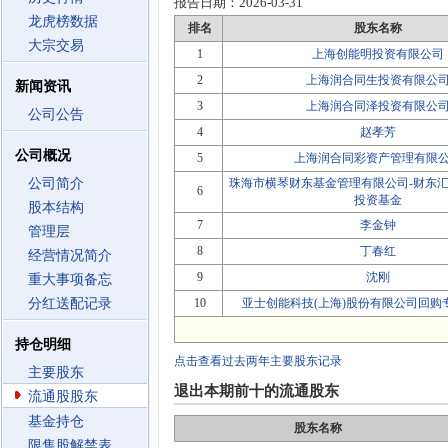
报告日期：
2026-03-31
龙虎榜数据
排名
股东名称
大宗交易
1
上海创能明投资有限公司
2
上海润合同生投资有限公
新闻资讯
3
上海润合同泽投资有限公
公司公告
4
赵孝芳
公司概况
5
上海润合同彩资产管理有限
公司简介
珠海市横琴财东基金管理有限公司-财东汇
6
投资基金
股本结构
7
李金钟
管理层
8
丁春红
经营情况简介
9
沈刚
重大事项备忘
分红送配记录
10
亚士创能科技(上海)股份有限公司回购
持仓明细
点击查看过去两年主要股东记录
主要股东
退出本期前十的流通股东
流通股股东
基金持仓
股东名称
限售股解禁表