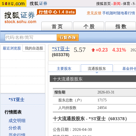
搜狐首页
-
新闻
-
体育
-
S
意见反馈
手机随时随地看行情
首 页
个 股
指 数
首 页
个 股
指 数
5.57
最近浏览股
我的自选股
*ST亚士
+0.23
4.31%
20
(603378)
主要股东
流通股股东
基金持
十大流通股股东
报告期
2026-03-31
*ST亚士
股东总数（户）
17175
人均持股数
24954
行情图表
十大流通股股东 - *ST亚士（603378）
成交明细
分价表
公告日期：
2026-04-30
历史行情