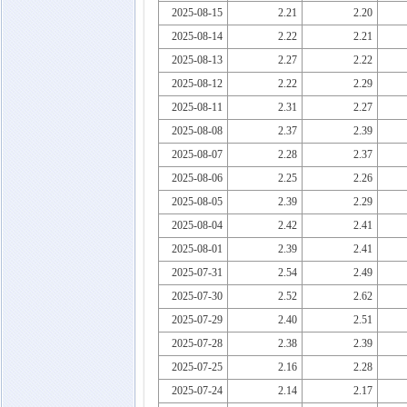
2025-08-15
2.21
2.20
2025-08-14
2.22
2.21
2025-08-13
2.27
2.22
2025-08-12
2.22
2.29
2025-08-11
2.31
2.27
2025-08-08
2.37
2.39
2025-08-07
2.28
2.37
2025-08-06
2.25
2.26
2025-08-05
2.39
2.29
2025-08-04
2.42
2.41
2025-08-01
2.39
2.41
2025-07-31
2.54
2.49
2025-07-30
2.52
2.62
2025-07-29
2.40
2.51
2025-07-28
2.38
2.39
2025-07-25
2.16
2.28
2025-07-24
2.14
2.17