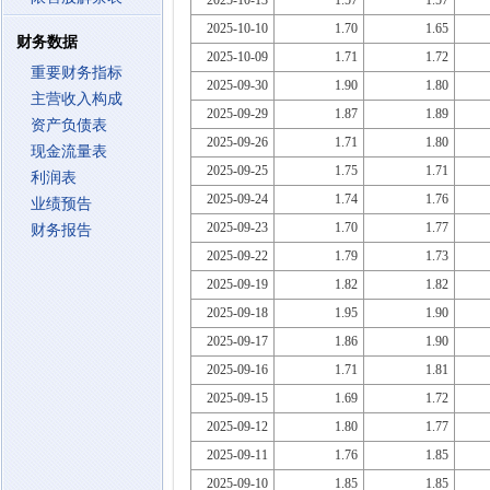
2025-10-13
1.57
1.57
2025-10-10
1.70
1.65
财务数据
2025-10-09
1.71
1.72
重要财务指标
2025-09-30
1.90
1.80
主营收入构成
2025-09-29
1.87
1.89
资产负债表
2025-09-26
1.71
1.80
现金流量表
2025-09-25
1.75
1.71
利润表
2025-09-24
1.74
1.76
业绩预告
2025-09-23
1.70
1.77
财务报告
2025-09-22
1.79
1.73
2025-09-19
1.82
1.82
2025-09-18
1.95
1.90
2025-09-17
1.86
1.90
2025-09-16
1.71
1.81
2025-09-15
1.69
1.72
2025-09-12
1.80
1.77
2025-09-11
1.76
1.85
2025-09-10
1.85
1.85