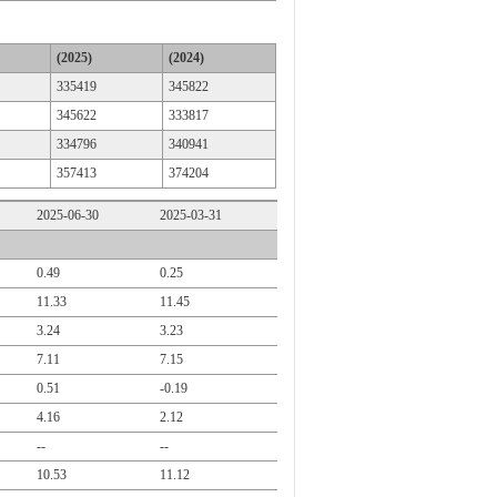
(2025)
(2024)
335419
345822
345622
333817
334796
340941
357413
374204
2025-06-30
2025-03-31
0.49
0.25
11.33
11.45
3.24
3.23
7.11
7.15
0.51
-0.19
4.16
2.12
--
--
10.53
11.12