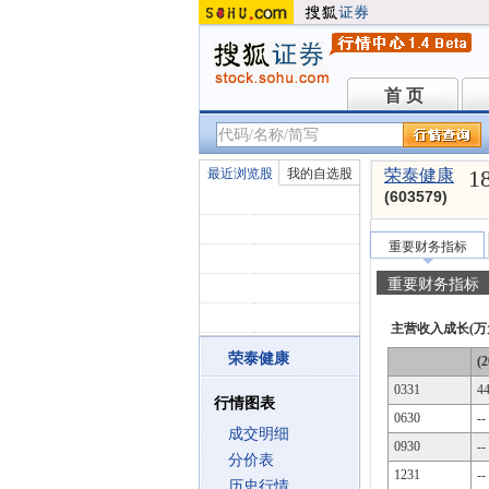
首 页
首 页
1
最近浏览股
我的自选股
荣泰健康
(603579)
重要财务指标
重要财务指标
主营收入成长(万
荣泰健康
(2
0331
4
行情图表
0630
--
成交明细
0930
--
分价表
1231
--
历史行情