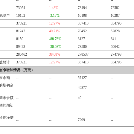
--
--
--
--
73054
1.48%
73494
72582
他资产
10152
-3.17%
10198
10287
378921
12.97%
357413
334796
81247
49.71%
70452
52828
8159
-88.76%
8127
6411
89423
-30.03%
78580
59642
286462
38.08%
278537
274798
益总计
378921
12.97%
357413
334796
物净增加情况（万元）
末余额
--
--
57127
--
的期初余
--
--
49877
--
期末余额
--
--
49
--
物的期初
--
--
--
--
价物净增
--
--
7299
--