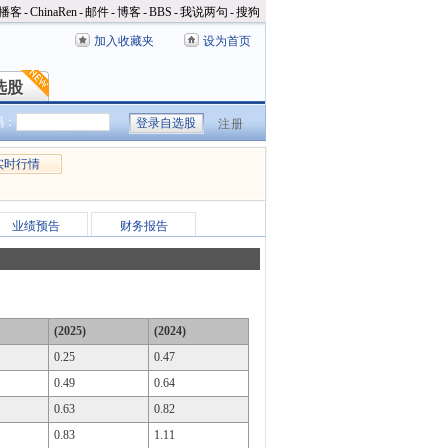
播客
-
ChinaRen
-
邮件
-
博客
-
BBS
-
我说两句
-
搜狗
加入收藏夹
设为首页
选股
选股
码：
注册
实时行情
业绩预告
财务报告
(2025)
(2024)
0.25
0.47
0.49
0.64
0.63
0.82
0.83
1.11