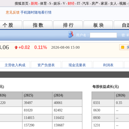
搜狐首页
-
新闻
-
体育
-
S
-
娱乐
-
V
-
财经
-
IT
-
汽车
-
房产
-
家居
-
女人
-
视频
-
意见反馈
手机随时随地看行情
个 股
指 数
排 行
板 块
自
个 股
指 数
排 行
板 块
自
用户名：
密 
8.06
+0.02
0.11%
2026-08-06 15:00
主营收入构成
资产负债表
现金流量表
利润表
元)
每股收益成长(元)
026)
(2025)
(2024)
(2026)
4220
39497
40061
0331
0.35
81020
82492
0630
--
114815
116432
0930
--
157290
159687
1231
--