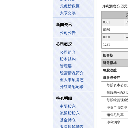
龙虎榜数据
净利润成长(万元
大宗交易
(
0331
6
新闻资讯
0630
--
公司公告
0930
--
公司概况
1231
--
公司简介
报告期
股本结构
财务指标
管理层
每股收益
经营情况简介
每股净资产
重大事项备忘
每股资本公积
分红送配记录
每股未分配利
持仓明细
每股经营现金
主要股东
净资产收益率
流通股股东
销售毛利率
基金持仓
净利润率
限售股解禁表