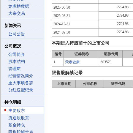
龙虎榜数据
2794.98
2025-06-30
大宗交易
2794.98
2025-03-31
2794.98
2024-12-31
新闻资讯
2794.98
2024-09-30
公司公告
本期进入持股前十的上市公司
公司概况
编号
证券简称
证券代码
公司简介
股本结构
1
荣泰健康
603579
管理层
限售股解禁记录
经营情况简介
重大事项备忘
上市日期
公司名称
证券代码
分红送配记录
持仓明细
主要股东
流通股股东
基金持仓
限售股解禁表