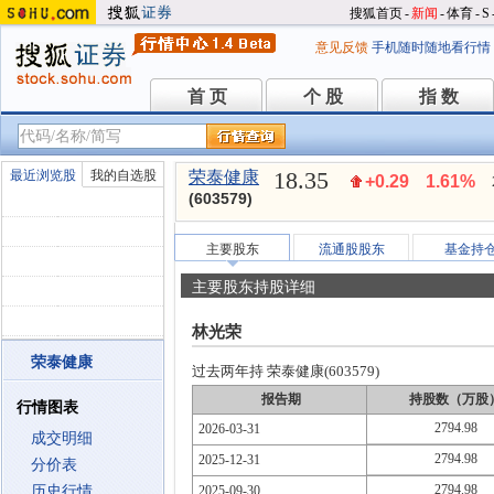
搜狐首页
-
新闻
-
体育
-
S
意见反馈
手机随时随地看行情
首 页
个 股
指 数
首 页
个 股
指 数
18.35
最近浏览股
我的自选股
荣泰健康
+0.29
1.61%
(603579)
主要股东
流通股股东
基金持
主要股东持股详细
林光荣
荣泰健康
过去两年持 荣泰健康(603579)
报告期
持股数（万股
行情图表
2794.98
2026-03-31
成交明细
2794.98
2025-12-31
分价表
2794.98
历史行情
2025-09-30