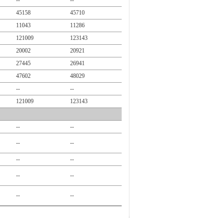
--
--
45158
45710
11043
11286
121009
123143
20002
20921
27445
26941
47602
48029
--
--
121009
123143
--
--
--
--
--
--
--
--
--
--