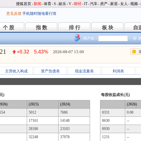
搜狐首页
-
新闻
-
体育
-
S
-
娱乐
-
V
-
财经
-
IT
-
汽车
-
房产
-
家居
-
女人
-
视频
-
意见反馈
手机随时随地看行情
个 股
指 数
排 行
板 块
自
个 股
指 数
排 行
板 块
自
用户名：
密 
.21
+0.32
5.43%
2026-08-07 15:00
主营收入构成
资产负债表
现金流量表
利润表
元)
每股收益成长(元)
2026)
(2025)
(2024)
(2026)
654
5012
7686
0331
0.00
17161
14148
0630
--
28186
23103
0930
--
32248
37978
1231
--