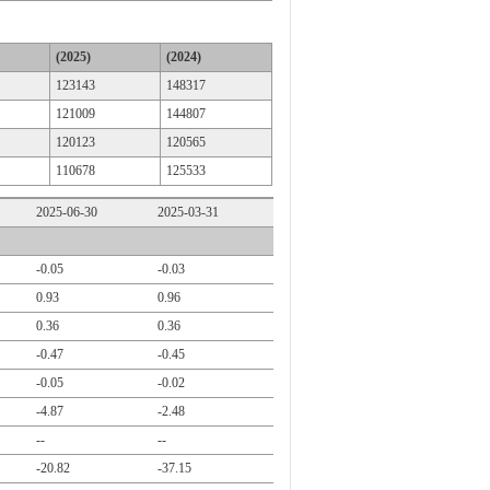
(2025)
(2024)
123143
148317
121009
144807
120123
120565
110678
125533
2025-06-30
2025-03-31
-0.05
-0.03
0.93
0.96
0.36
0.36
-0.47
-0.45
-0.05
-0.02
-4.87
-2.48
--
--
-20.82
-37.15