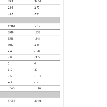
39.34
39.00
2.86
2.75
2.62
2.64
17161
5012
2918
1338
3588
1344
1012
500
-3487
-1785
-305
-335
0
0
110
89
-3597
-1874
-23
-12
-3573
-1862
57254
57466