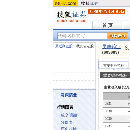
首 页
首 页
6
最近浏览股
我的自选股
灵康药业
(603669)
重要财务指标
重要财务指标
主营收入成长(万
灵康药业
(
0331
8
行情图表
0630
--
成交明细
0930
--
分价表
1231
--
历史行情