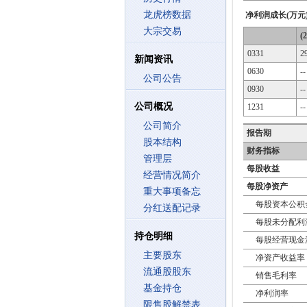
龙虎榜数据
净利润成长(万元
大宗交易
(
0331
2
新闻资讯
0630
--
公司公告
0930
--
公司概况
1231
--
公司简介
报告期
股本结构
财务指标
管理层
每股收益
经营情况简介
每股净资产
重大事项备忘
每股资本公积
分红送配记录
每股未分配利
持仓明细
每股经营现金
主要股东
净资产收益率
流通股股东
销售毛利率
基金持仓
净利润率
限售股解禁表