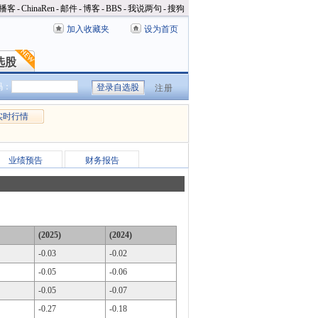
播客
-
ChinaRen
-
邮件
-
博客
-
BBS
-
我说两句
-
搜狗
加入收藏夹
设为首页
选股
选股
码：
注册
实时行情
业绩预告
财务报告
(2025)
(2024)
-0.03
-0.02
-0.05
-0.06
-0.05
-0.07
-0.27
-0.18