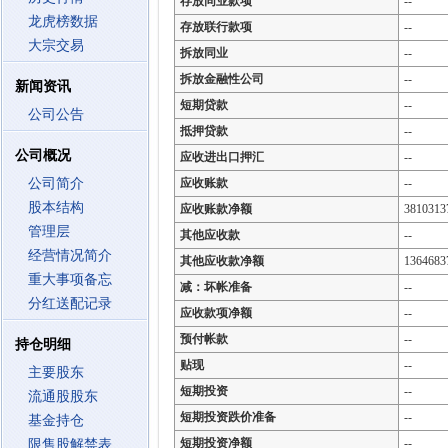
存放同业款项
--
龙虎榜数据
存放联行款项
--
大宗交易
拆放同业
--
拆放金融性公司
--
新闻资讯
短期贷款
--
公司公告
抵押贷款
--
公司概况
应收进出口押汇
--
公司简介
应收账款
--
股本结构
应收账款净额
3810313
管理层
其他应收款
--
经营情况简介
其他应收款净额
1364683
重大事项备忘
减：坏帐准备
--
分红送配记录
应收款项净额
--
预付帐款
--
持仓明细
贴现
--
主要股东
短期投资
--
流通股股东
短期投资跌价准备
--
基金持仓
短期投资净额
--
限售股解禁表