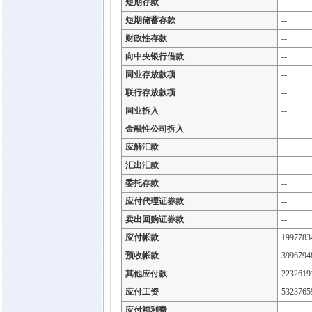
短期存款
--
短期储蓄存款
--
财政性存款
--
向中央银行借款
--
同业存放款项
--
联行存放款项
--
同业拆入
--
金融性公司拆入
--
应解汇款
--
汇出汇款
--
委托存款
--
应付代理证券款
--
卖出回购证券款
--
应付帐款
1997783
预收帐款
3996794
其他应付款
2232619
应付工资
5323765
应付福利费
--