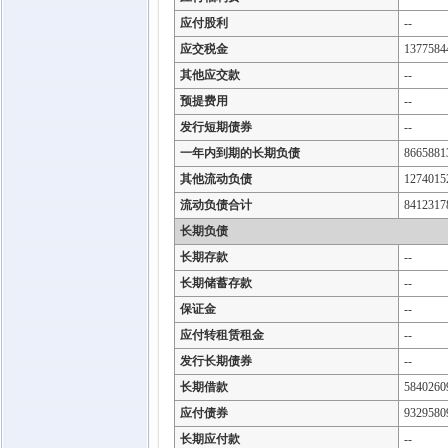
应付股利
--
应交税金
1377584
其他应交款
--
预提费用
--
发行短期债券
--
一年内到期的长期负债
8665881
其他流动负债
1274015
流动负债合计
8412317
长期负债
长期存款
--
长期储蓄存款
--
保证金
--
应付转租赁租金
--
发行长期债券
--
长期借款
5840260
应付债券
9329580
长期应付款
--