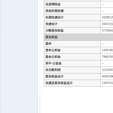
住房周转金
--
其他长期负债
--
长期负债合计
1829812
负债合计
1041533
少数股东权益
5719504
股东权益
股本
--
资本公积金
1418740
盈余公积金
7906359
其中:公益金
--
未分配利润
3232504
股东权益合计
4950149
负债及股东权益总计
1593743