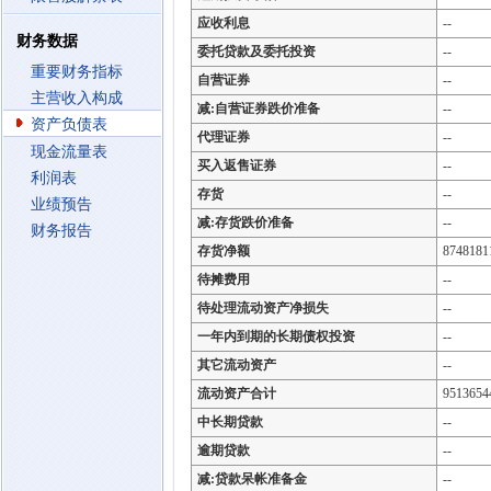
应收利息
--
财务数据
委托贷款及委托投资
--
重要财务指标
自营证券
--
主营收入构成
减:自营证券跌价准备
--
资产负债表
代理证券
--
现金流量表
买入返售证券
--
利润表
存货
--
业绩预告
减:存货跌价准备
--
财务报告
存货净额
8748181
待摊费用
--
待处理流动资产净损失
--
一年内到期的长期债权投资
--
其它流动资产
--
流动资产合计
9513654
中长期贷款
--
逾期贷款
--
减:贷款呆帐准备金
--