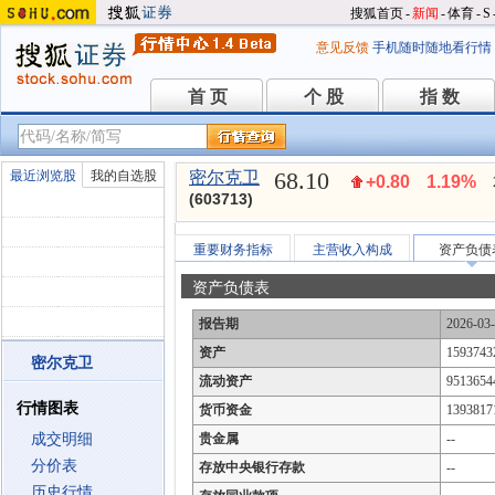
搜狐首页
-
新闻
-
体育
-
S
意见反馈
手机随时随地看行情
首 页
个 股
指 数
首 页
个 股
指 数
68.10
最近浏览股
我的自选股
密尔克卫
+0.80
1.19%
(603713)
重要财务指标
主营收入构成
资产负债
资产负债表
报告期
2026-03
资产
1593743
密尔克卫
流动资产
9513654
行情图表
货币资金
1393817
成交明细
贵金属
--
分价表
存放中央银行存款
--
历史行情